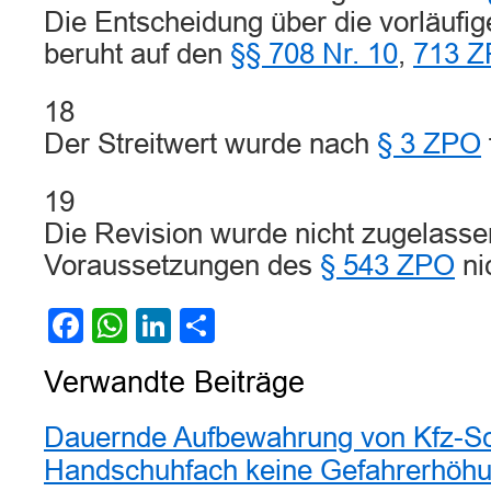
Die Entscheidung über die vorläufige
beruht auf den
§§ 708 Nr. 10
,
713 
18
Der Streitwert wurde nach
§ 3 ZPO
19
Die Revision wurde nicht zugelassen
Voraussetzungen des
§ 543 ZPO
ni
Facebook
WhatsApp
LinkedIn
Teilen
Verwandte Beiträge
Dauernde Aufbewahrung von Kfz-Sc
Handschuhfach keine Gefahrerhöh