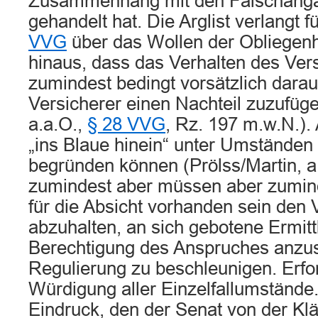
Zusammenhang mit den Falschangab
gehandelt hat. Die Arglist verlangt f
VVG
über das Wollen der Obliegenh
hinaus, dass das Verhalten des Ve
zumindest bedingt vorsätzlich darauf
Versicherer einen Nachteil zuzufüge
a.a.O.,
§ 28 VVG
, Rz. 197 m.w.N.)
„ins Blaue hinein“ unter Umständen 
begründen können (Prölss/Martin, a.
zumindest aber müssen aber zumin
für die Absicht vorhanden sein den 
abzuhalten, an sich gebotene Ermitt
Berechtigung des Anspruches anzust
Regulierung zu beschleunigen. Erford
Würdigung aller Einzelfallumständ
Eindruck, den der Senat von der Kl