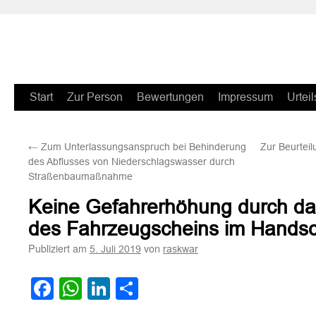
Zum
Start
Zur Person
Bewertungen
Impressum
Urteil
Inhalt
←
Zum Unterlassungsanspruch bei Behinderung
Zur Beurtei
springen
des Abflusses von Niederschlagswasser durch
Straßenbaumaßnahme
Keine Gefahrerhöhung durch d
des Fahrzeugscheins im Hands
Publiziert am
von
5. Juli 2019
raskwar
Facebook
WhatsApp
LinkedIn
Teilen