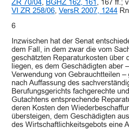
ZR 70/04
,
BGHZ 162, 161
, 167 ff.;
VI ZR 258/06
,
VersR 2007, 1244
Rn.
6
Inzwischen hat der Senat entschiede
dem Fall, in dem zwar die vom Sac
geschätzten Reparaturkosten über
liegen, es dem Geschädigten aber –
Verwendung von Gebrauchtteilen – g
nach Auffassung des sachverständi
Berufungsgerichts fachgerechte un
Gutachtens entsprechende Reparatu
deren Kosten den Wiederbeschaffun
übersteigen, dem Geschädigten au
des Wirtschaftlichkeitsgebots eine