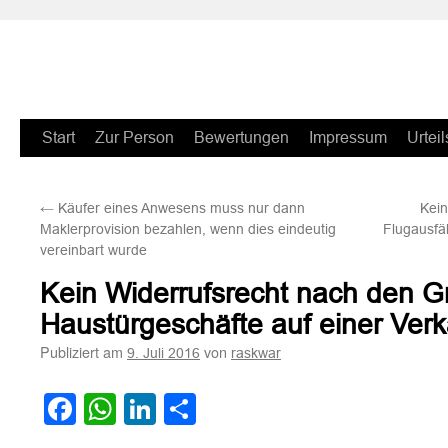
Zum
Start
Zur Person
Bewertungen
Impressum
Urteil
Inhalt
←
Käufer eines Anwesens muss nur dann
Kein
springen
Maklerprovision bezahlen, wenn dies eindeutig
Flugausfä
vereinbart wurde
Kein Widerrufsrecht nach den G
Haustürgeschäfte auf einer Ver
Publiziert am
von
9. Juli 2016
raskwar
Facebook
WhatsApp
LinkedIn
Teilen