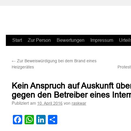
Zum
Start
Zur Person
Bewertungen
Impressum
Urteil
Inhalt
←
Zur Beweiswürdigung bei dem Brand eines
springen
Heizgerätes
Protes
Kein Anspruch auf Auskunft üb
gegen den Betreiber eines Inter
Publiziert am
von
10. April 2016
raskwar
Facebook
WhatsApp
LinkedIn
Teilen