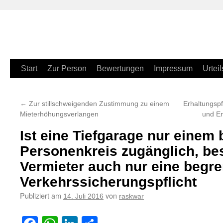
Zum
Start
Zur Person
Bewertungen
Impressum
Urteil
Inhalt
←
Zur stillschweigenden Zustimmung zu einem
Erhaltungspfl
springen
Mieterhöhungsverlangen
und E
Ist eine Tiefgarage nur einem
Personenkreis zugänglich, be
Vermieter auch nur eine begre
Verkehrssicherungspflicht
Publiziert am
von
14. Juli 2016
raskwar