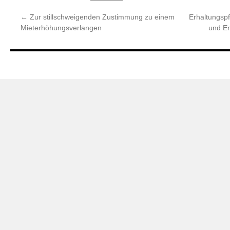
←
Zur stillschweigenden Zustimmung zu einem
Erhaltungspfl
Mieterhöhungsverlangen
und E