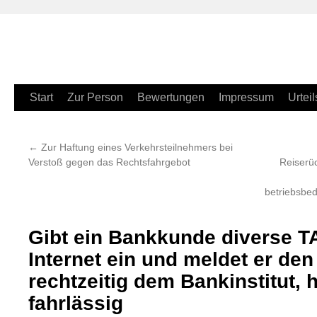
Zum
Start
Zur Person
Bewertungen
Impressum
Urteil
Inhalt
←
Zur Haftung eines Verkehrsteilnehmers bei
springen
Verstoß gegen das Rechtsfahrgebot
Reiserüc
betriebsbe
Gibt ein Bankkunde diverse T
Internet ein und meldet er den 
rechtzeitig dem Bankinstitut, 
fahrlässig