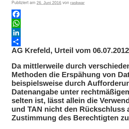
Publiziert am
von
26. Juni 2016
raskwar
Facebook
WhatsApp
LinkedIn
AG Krefeld, Urteil vom 06.07.201
Teilen
Da mittlerweile durch verschiede
Methoden die Erspähung von Date
beispielsweise durch Aufforderu
Datenangabe unter rechtmäßigem
selten ist, lässt allein die Verwe
und TAN nicht den Rückschluss a
Zustimmung des Berechtigten zu 