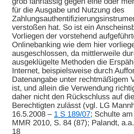
grob fahrlässig gegen eine oder m
für die Ausgabe und Nutzung des
Zahlungsauthentifizierungsinstrumen
verstoßen hat. So ist ein Anscheins
Vorliegen der vorstehend aufgefüh
Onlinebanking wie dem hier vorlie
ausgeschlossen, da mittlerweile du
ausgeklügelte Methoden die Erspä
Internet, beispielsweise durch Auff
Datenangabe unter rechtmäßigem Vo
ist, und allein die Verwendung rich
daher nicht den Rückschluss auf d
Berechtigten zulässt (vgl. LG Mann
16.5.2008 –
1 S 189/07
; Schulte am
MMR 2010, S. 84 (87); Palandt, a.a.
18