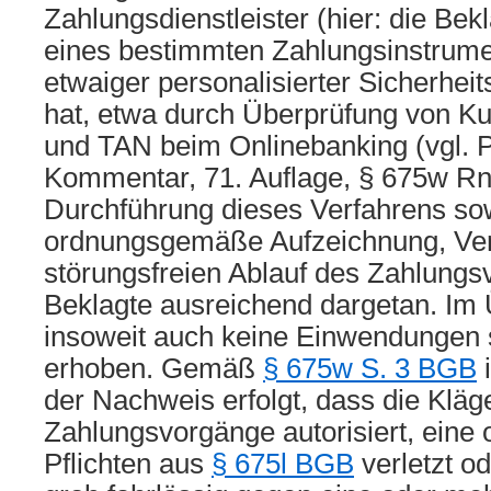
Zahlungsdienstleister (hier: die Bek
eines bestimmten Zahlungsinstrume
etwaiger personalisierter Sicherhei
hat, etwa durch Überprüfung von 
und TAN beim Onlinebanking (vgl. 
Kommentar, 71. Auflage, § 675w Rn.
Durchführung dieses Verfahrens so
ordnungsgemäße Aufzeichnung, Ve
störungsfreien Ablauf des Zahlungs
Beklagte ausreichend dargetan. Im
insoweit auch keine Einwendungen s
erhoben. Gemäß
§ 675w S. 3 BGB
i
der Nachweis erfolgt, dass die Kläge
Zahlungsvorgänge autorisiert, eine
Pflichten aus
§ 675l BGB
verletzt od