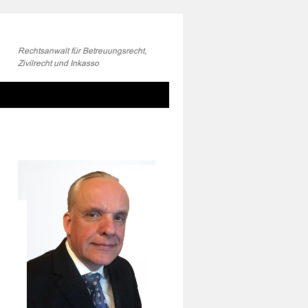
Rechtsanwalt für Betreuungsrecht,
Zivilrecht und Inkasso