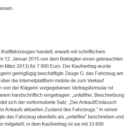
lassen.
 Kraftfahrzeugen handelt, erwarb mit schriftlichem
vom 12. Januar 2015 von dem Beklagten einen gebrauchten
m März 2013) für 7.900 Euro. Der Kaufvertrag wurde
lägerin geringfügig beschäftigte Zeuge G. das Fahrzeug am
über die Internetplattform mobile.de zum Verkauf
m von der Klägerin vorgegebenen Vertragsformular ist
erem handschriftlich eingetragen: „unfallfrei, Beschreibung
ndet sich der vorformulierte Satz: „Der Ankauf/Eintausch
es Ankaufs aktuellen Zustand des Fahrzeugs.“ In seiner
gte das Fahrzeug ebenfalls als „unfallfrei“ beschrieben und
r mitgeteilt; in dem Kaufvertrag ist sie mit 33.600