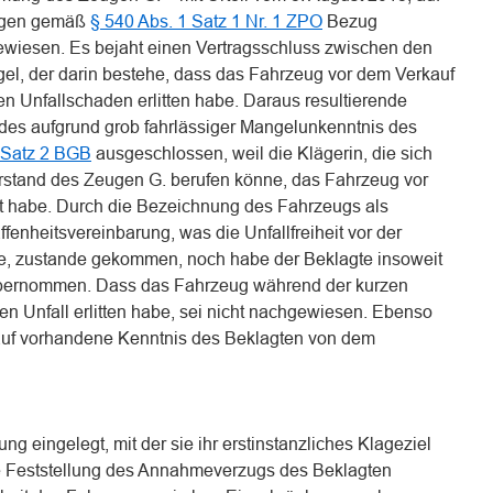
ungen gemäß
§ 540 Abs. 1 Satz 1 Nr. 1 ZPO
Bezug
wiesen. Es bejaht einen Vertragsschluss zwischen den
l, der darin bestehe, dass das Fahrzeug vor dem Verkauf
en Unfallschaden erlitten habe. Daraus resultierende
des aufgrund grob fahrlässiger Mangelunkenntnis des
 Satz 2 BGB
ausgeschlossen, weil die Klägerin, die sich
rstand des Zeugen G. berufen könne, das Fahrzeug vor
t habe. Durch die Bezeichnung des Fahrzeugs als
ffenheitsvereinbarung, was die Unfallfreiheit vor der
ffe, zustande gekommen, noch habe der Beklagte insoweit
übernommen. Dass das Fahrzeug während der kurzen
n Unfall erlitten habe, sei nicht nachgewiesen. Ebenso
auf vorhandene Kenntnis des Beklagten von dem
g eingelegt, mit der sie ihr erstinstanzliches Klageziel
die Feststellung des Annahmeverzugs des Beklagten