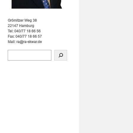
Grömitzer Weg 38
22147 Hamburg
Tel: 040/77 18 66 56
Fax: 040/77 18 66 57
Mail: ra@ra-skwar.de