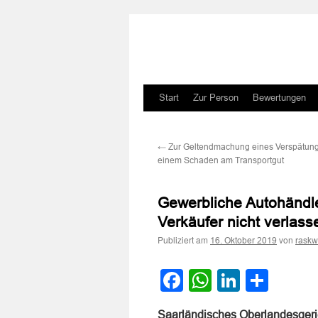
Zum
Start
Zur Person
Bewertungen
Inhalt
←
Zur Geltendmachung eines Verspätun
springen
einem Schaden am Transportgut
Gewerbliche Autohändle
Verkäufer nicht verlass
Publiziert am
von
16. Oktober 2019
raskw
Facebook
WhatsApp
LinkedI
Teile
Saarländisches Oberlandesgeric