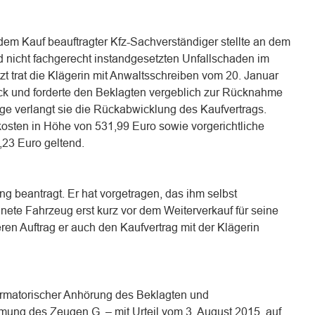
dem Kauf beauftragter Kfz-Sachverständiger stellte an dem
 nicht fachgerecht instandgesetzten Unfallschaden im
tzt trat die Klägerin mit Anwaltsschreiben vom 20. Januar
ck und forderte den Beklagten vergeblich zur Rücknahme
age verlangt sie die Rückabwicklung des Kaufvertrags.
sten in Höhe von 531,99 Euro sowie vorgerichtliche
23 Euro geltend.
g beantragt. Er hat vorgetragen, das ihm selbst
hnete Fahrzeug erst kurz vor dem Weiterverkauf für seine
ren Auftrag er auch den Kaufvertrag mit der Klägerin
ormatorischer Anhörung des Beklagten und
ng des Zeugen G. – mit Urteil vom 3. August 2015, auf