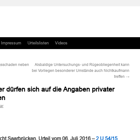
Impressum
Urteilslisten
Videos
gsschaden neben
Alsbaldige Untersuchungs- und Rügeobliegenheit kann
bei Vorliegen besonderer Umstände auch Nichtkaufmann
treffen
→
r dürfen sich auf die Angaben privater
en
ar
n
n
ht Saarbrücken, Urteil vom 06. Juli 2016 –
2 U 54/15