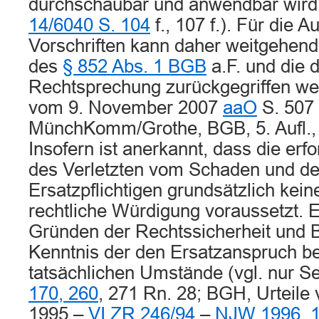
durchschaubar und anwendbar wird
14/6040 S. 104
f., 107 f.). Für die 
Vorschriften kann daher weitgehend
des
§ 852 Abs. 1 BGB
a.F. und die 
Rechtsprechung zurückgegriffen we
vom 9. November 2007
aaO
S. 507 
MünchKomm/Grothe, BGB, 5. Aufl., 
Insofern ist anerkannt, dass die erf
des Verletzten vom Schaden und de
Ersatzpflichtigen grundsätzlich kein
rechtliche Würdigung voraussetzt. 
Gründen der Rechtssicherheit und Bi
Kenntnis der den Ersatzanspruch 
tatsächlichen Umstände (vgl. nur Se
170, 260
, 271 Rn. 28; BGH, Urteile
1995 –
VI ZR 246/94
–
NJW 1996, 