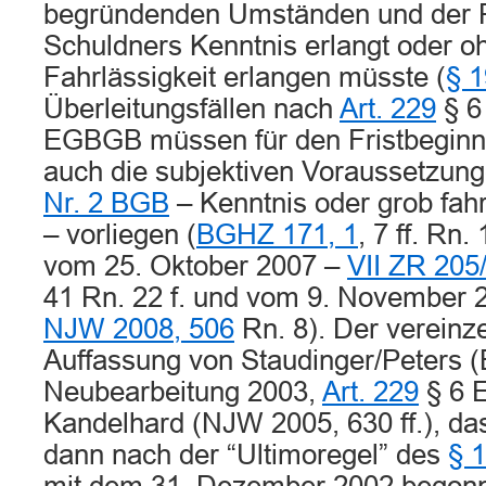
begründenden Umständen und der 
Schuldners Kenntnis erlangt oder o
Fahrlässigkeit erlangen müsste (
§ 
Überleitungsfällen nach
Art. 229
§ 6
EGBGB müssen für den Fristbeginn
auch die subjektiven Voraussetzun
Nr. 2 BGB
– Kenntnis oder grob fah
– vorliegen (
BGHZ 171, 1
, 7 ff. Rn.
vom 25. Oktober 2007 –
VII ZR 205
41 Rn. 22 f. und vom 9. November 
NJW 2008, 506
Rn. 8). Der vereinz
Auffassung von Staudinger/Peters 
Neubearbeitung 2003,
Art. 229
§ 6 
Kandelhard (NJW 2005, 630 ff.), da
dann nach der “Ultimoregel” des
§ 