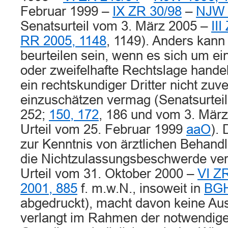
Februar 1999 –
IX ZR 30/98
–
NJW 
Senatsurteil vom 3. März 2005 –
II
RR 2005, 1148
, 1149). Anders kann
beurteilen sein, wenn es sich um ei
oder zweifelhafte Rechtslage handelt
ein rechtskundiger Dritter nicht zuve
einzuschätzen vermag (Senatsurtei
252;
150, 172
, 186 und vom 3. Mär
Urteil vom 25. Februar 1999
aaO
).
zur Kenntnis von ärztlichen Behandl
die Nichtzulassungsbeschwerde ver
Urteil vom 31. Oktober 2000 –
VI Z
2001, 885
f. m.w.N., insoweit in
BGH
abgedruckt), macht davon keine A
verlangt im Rahmen der notwendige