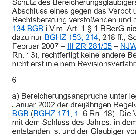
Schutz des Bereicherungsgläubiger
Abschluss eines gegen das Verbot 
Rechtsberatung verstoßenden un
134 BGB
i.V.m. Art. 1 § 1 RBerG nic
dazu nur
BGHZ 153, 214
, 218 ff.; 
Februar 2007 –
III ZR 281/05
–
NJW
Rn. 13), rechtfertigt keine andere 
nicht erst in einem Revisionsverfah
6
a) Bereicherungsansprüche unterlie
Januar 2002 der dreijährigen Regel
BGB
(
BGHZ 171, 1
, 6 Rn. 18). Die
mit dem Schluss des Jahres, in de
entstanden ist und der Gläubiger v