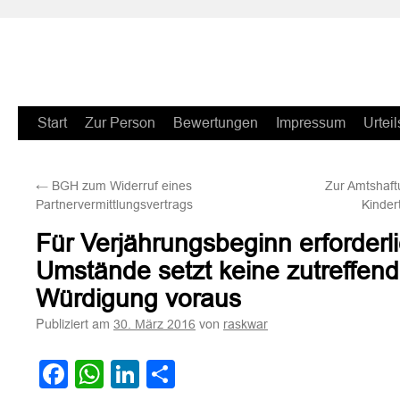
Zum
Start
Zur Person
Bewertungen
Impressum
Urteil
Inhalt
←
BGH zum Widerruf eines
Zur Amtshaf
springen
Partnervermittlungsvertrags
Kinder
Für Verjährungsbeginn erforderl
Umstände setzt keine zutreffend
Würdigung voraus
Publiziert am
von
30. März 2016
raskwar
Facebook
WhatsApp
LinkedIn
Teilen