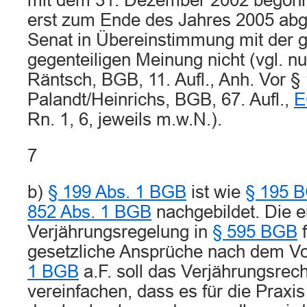
mit dem 31. Dezember 2002 begon
erst zum Ende des Jahres 2005 abgel
Senat in Übereinstimmung mit der
gegenteiligen Meinung nicht (vgl. 
Räntsch, BGB, 11. Aufl., Anh. Vor §
Palandt/Heinrichs, BGB, 67. Aufl.,
E
Rn. 1, 6, jeweils m.w.N.).
7
b)
§ 199 Abs. 1 BGB
ist wie
§ 195 
852 Abs. 1 BGB
nachgebildet. Die ei
Verjährungsregelung in
§ 595 BGB
f
gesetzliche Ansprüche nach dem Vo
1 BGB
a.F. soll das Verjährungsrech
vereinfachen, dass es für die Praxis 