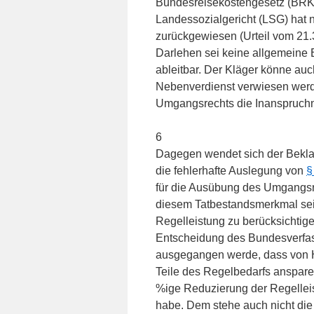
Bundesreisekostengesetz (BRKG
Landessozialgericht (LSG) hat 
zurückgewiesen (Urteil vom 21
Darlehen sei keine allgemeine 
ableitbar. Der Kläger könne auc
Nebenverdienst verwiesen werd
Umgangsrechts die Inanspruchna
6
Dagegen wendet sich der Bekla
die fehlerhafte Auslegung von
§
für die Ausübung des Umgangsre
diesem Tatbestandsmerkmal sei
Regelleistung zu berücksichtig
Entscheidung des Bundesverfas
ausgegangen werde, dass von Hi
Teile des Regelbedarfs anspar
%ige Reduzierung der Regelleis
habe. Dem stehe auch nicht di