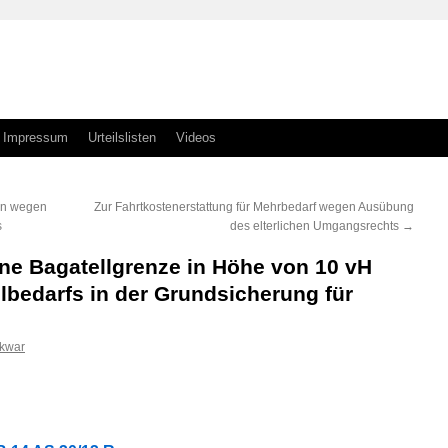
Impressum
Urteilslisten
Videos
ten wegen
Zur Fahrtkostenerstattung für Mehrbedarf wegen Ausübung
s
des elterlichen Umgangsrechts
→
ine Bagatellgrenze in Höhe von 10 vH
bedarfs in der Grundsicherung für
skwar
n
n