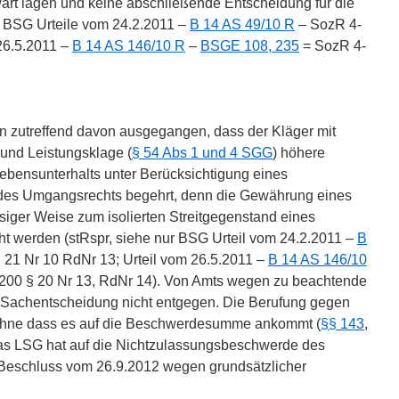
rt lagen und keine abschließende Entscheidung für die
its BSG Urteile vom 24.2.2011 –
B 14 AS 49/10 R
– SozR 4-
26.5.2011 –
B 14 AS 146/10 R
–
BSGE 108, 235
= SozR 4-
rn zutreffend davon ausgegangen, dass der Kläger mit
 und Leistungsklage (
§ 54 Abs 1 und 4 SGG
) höhere
ebensunterhalts unter Berücksichtigung eines
es Umgangsrechts begehrt, denn die Gewährung eines
siger Weise zum isolierten Streitgegenstand eines
ht werden (stRspr, siehe nur BSG Urteil vom 24.2.2011 –
B
21 Nr 10 RdNr 13; Urteil vom 26.5.2011 –
B 14 AS 146/10
00 § 20 Nr 13, RdNr 14). Von Amts wegen zu beachtende
 Sachentscheidung nicht entgegen. Die Berufung gegen
, ohne dass es auf die Beschwerdesumme ankommt (
§§ 143
,
das LSG hat auf die Nichtzulassungsbeschwerde des
 Beschluss vom 26.9.2012 wegen grundsätzlicher