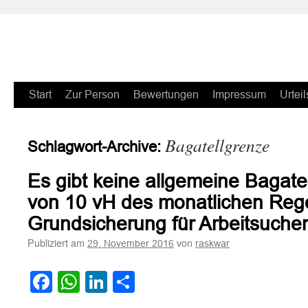
Zum
Start
Zur Person
Bewertungen
Impressum
Urteil
Inhalt
Bagatellgrenze
Schlagwort-Archive:
springen
Es gibt keine allgemeine Bagate
von 10 vH des monatlichen Rege
Grundsicherung für Arbeitsuche
Publiziert am
von
29. November 2016
raskwar
Facebook
WhatsApp
LinkedIn
Teilen