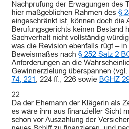
Nachprüfung der Erwägungen des Ta
hier maßgeblichen Rahmen des
§ 
eingeschränkt ist, können doch die
Berufungsgerichts keinen Bestand h
Sachverhalt nicht vollständig würdi
was die Revision ebenfalls rügt – i
Beweismaßes nach
§ 252 Satz 2 
Anforderungen an die Wahrscheinlic
Gewinnerzielung überspannen (vgl. 
74, 221
, 224 ff., 226 sowie
BGHZ 29
22
Da der Ehemann der Klägerin als Z
es wäre ihm aus finanzieller Sicht 
schon vor Auszahlung der Versich
neues Schiff zu finanzieren, und na