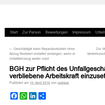
Zum
Start
Zur Person
Bewertungen
Impressum
Urteil
Inhalt
←
Geschädigte kann Reparaturkosten ohne
Zur V
springen
Abzug Restwert erstattet verlangen, wenn er
Verkehrssic
Unfallfahrzeug weiter nutzt
BGH zur Pflicht des Unfallgesch
verbliebene Arbeitskraft einzuse
Publiziert am
von
10. April 2016
raskwar
Facebook
WhatsApp
LinkedIn
Teilen