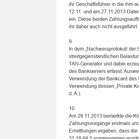
ihr Geschäftsführer in die ihm
12.11. und am 27.11.2013 Date
ein. Diese beiden Zahlungsauft
ihr daher auch nicht ausgeführt.
9
In dem „Nachweisprotokoll der 
streitgegenständlichen Belastu
TAN-Generator und dabei erze
des Bankservers erfasst. Auswei
Verwendung der Bankcard des Ge
Verwendung dessen „Private Key
d. A.).
10
Am 29.11.2013 bemerkte die Klä
Zahlungsvorgänge erstmals und s
Ermittlungen ergaben, dass die
31.18.64.5 vorgenommen wurde, 