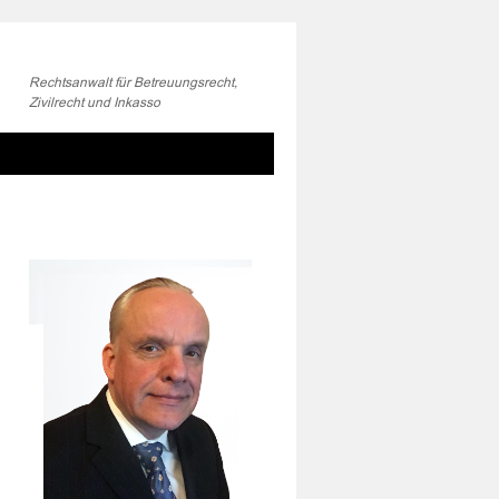
Rechtsanwalt für Betreuungsrecht,
Zivilrecht und Inkasso