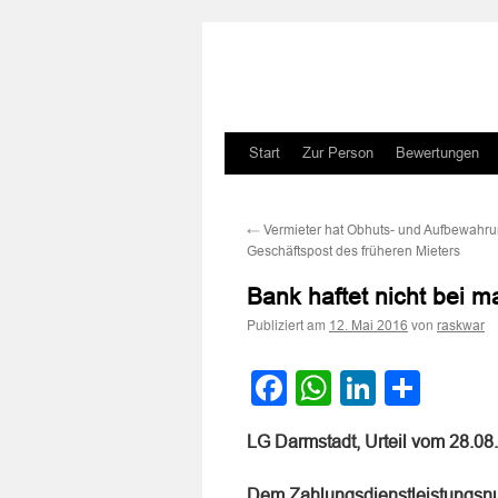
Zum
Start
Zur Person
Bewertungen
Inhalt
←
Vermieter hat Obhuts- und Aufbewahrun
springen
Geschäftspost des früheren Mieters
Bank haftet nicht bei 
Publiziert am
von
12. Mai 2016
raskwar
Facebook
WhatsApp
LinkedI
Teile
LG Darmstadt, Urteil vom 28.0
Dem Zahlungsdienstleistungsnut