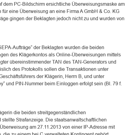
 auf dem PC-Bildschirm ersichtliche Überweisungsmaske am
n für eine Überweisung an eine Firma A GmbH & Co. KG
räge gingen der Beklagten jedoch nicht zu und wurden von
SEPA-Aufträge“ der Beklagten wurden die beiden
ngen des Klägerkontos als Online-Überweisungen mittels
ugter übereinstimmender TAN des TAN-Generators und
slich des Protokolls sollen die Transaktionen unter
schäftsführers der Klägerin, Herrn B, und unter
“ und PIN-Nummer beim Einloggen erfolgt sein (Bl. 79 f.
gerin die beiden streitgegenständlichen
tellte Strafanzeige. Die staatsanwaltschaftlichen
 Überweisung am 27.11.2013 von einer IP-Adresse mit
die zu einem bei C verwalteten Kontingent gehört.