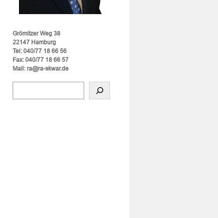
Grömitzer Weg 38
22147 Hamburg
Tel: 040/77 18 66 56
Fax: 040/77 18 66 57
Mail: ra@ra-skwar.de