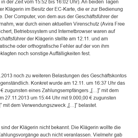
in der Zeit vom 15:52 bis 16:02 Uhr). An beiden Tagen
der Klägerin im Besitz der EC-Karte, die er zur Bedienung
. Der Computer, von dem aus der Geschäftsführer der
nahm, war durch einen aktuellen Virenschutz (Avira Free
sichert, Betriebssystem und Internetbrowser waren auf
häftsführer der Klägerin stellte am 12.11. und am
ische oder orthografische Fehler auf der von ihm
agten noch sonstige Auffälligkeiten fest.
.2013 noch zu weiteren Belastungen des Geschäftskontos
gegenständlich. Konkret wurde am 12.11. um 16:37 Uhr das
0 € zugunsten eines Zahlungsempfängers „[…]“ mit dem
 27.11.2013 um 15:44 Uhr mit 9.000,00 € zugunsten
“ mit dem Verwendungszweck „[…]“ belastet.
nd der Klägerin nicht bekannt. Die Klägerin wollte die
Zahlungsvorgänge auch nicht veranlassen. Vielmehr gab