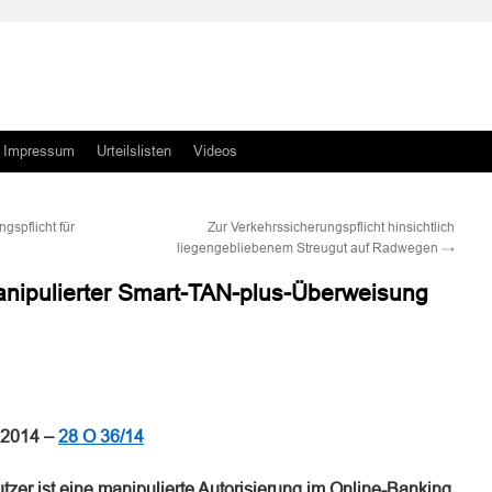
Impressum
Urteilslisten
Videos
gspflicht für
Zur Verkehrssicherungspflicht hinsichtlich
liegengebliebenem Streugut auf Radwegen
→
manipulierter Smart-TAN-plus-Überweisung
n
n
8.2014 –
28 O 36/14
zer ist eine manipulierte Autorisierung im Online-Banking