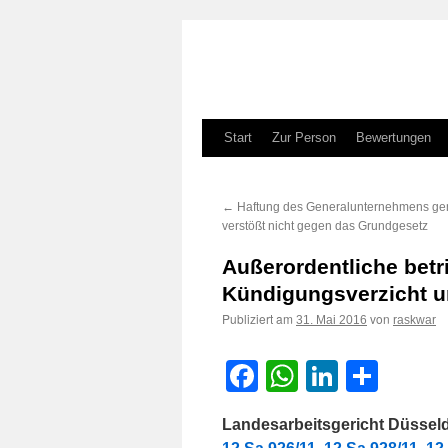
Zum
Start
Zur Person
Bewertungen
Inhalt
←
Haftung des Generalunternehmens ge
springen
verstößt nicht gegen das Grundgesetz
Außerordentliche bet
Kündigungsverzicht 
Publiziert am
von
31. Mai 2016
raskwar
Facebook
WhatsApp
LinkedI
Teile
Landesarbeitsgericht Düsseldo