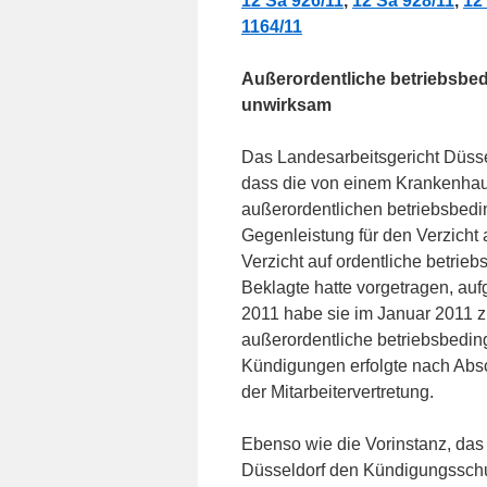
12 Sa 926/11
,
12 Sa 928/11
,
12
1164/11
Außerordentliche betriebsbe
unwirksam
Das Landesarbeitsgericht Düsse
dass die von einem Krankenhaus
außerordentlichen betriebsbed
Gegenleistung für den Verzicht
Verzicht auf ordentliche betrie
Beklagte hatte vorgetragen, auf
2011 habe sie im Januar 2011 
außerordentliche betriebsbedi
Kündigungen erfolgte nach Absc
der Mitarbeitervertretung.
Ebenso wie die Vorinstanz, das 
Düsseldorf den Kündigungsschu