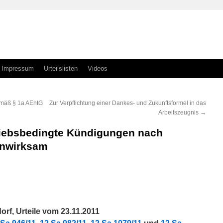
Impressum
Urteilslisten
Videos
mäß § 1a AEntG
Zur Verpflichtung einer Dankes- und Zukunftsformel in das
Arbeitszeugnis
→
riebsbedingte Kündigungen nach
unwirksam
n
n
rf, Urteile vom 23.11.2011