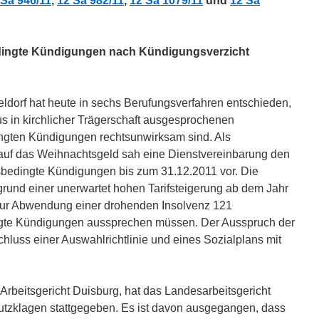
 Sa 946/11
,
12 Sa 982/11
,
12 Sa 1079/11
und
12 Sa
dingte Kündigungen nach Kündigungsverzicht
ldorf hat heute in sechs Berufungsverfahren entschieden,
 in kirchlicher Trägerschaft ausgesprochenen
ingten Kündigungen rechtsunwirksam sind. Als
 auf das Weihnachtsgeld sah eine Dienstvereinbarung den
bsbedingte Kündigungen bis zum 31.12.2011 vor. Die
grund einer unerwartet hohen Tarifsteigerung ab dem Jahr
zur Abwendung einer drohenden Insolvenz 121
ngte Kündigungen aussprechen müssen. Der Ausspruch der
hluss einer Auswahlrichtlinie und eines Sozialplans mit
Arbeitsgericht Duisburg, hat das Landesarbeitsgericht
tzklagen stattgegeben. Es ist davon ausgegangen, dass