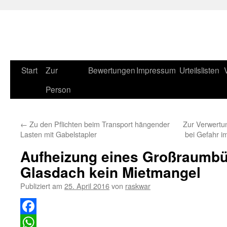
Zum
Start
Zur
Bewertungen
Impressum
Urteilslisten
Inhalt
Person
springen
←
Zu den Pflichten beim Transport hängender
Zur Verwertun
Lasten mit Gabelstapler
bei Gefahr 
Aufheizung eines Großraumbü
Glasdach kein Mietmangel
Publiziert am
25. April 2016
von
raskwar
Facebook