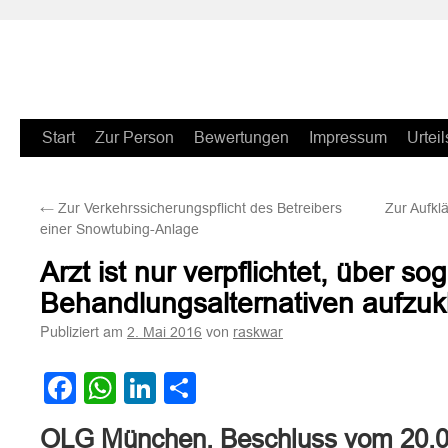
Zum
Start
Zur Person
Bewertungen
Impressum
Urteil
Inhalt
←
Zur Verkehrssicherungspflicht des Betreibers
Zur Aufkl
springen
einer Snowtubing-Anlage
Arzt ist nur verpflichtet, über s
Behandlungsalternativen aufzuk
Publiziert am
von
2. Mai 2016
raskwar
Facebook
WhatsApp
LinkedIn
Teilen
OLG München, Beschluss vom 20.