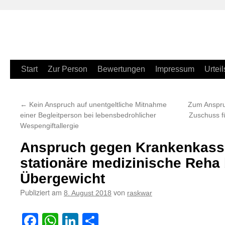
Zum
Start
Zur Person
Bewertungen
Impressum
Urteil
Inhalt
←
Kein Anspruch auf unentgeltliche Mitnahme
Zum Anspru
springen
einer Begleitperson bei lebensbedrohlicher
Zuschuss f
Wespengiftallergie
Anspruch gegen Krankenkasse
stationäre medizinische Reha
Übergewicht
Publiziert am
von
8. August 2018
raskwar
Facebook
WhatsApp
LinkedIn
Teilen