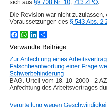
sich aus
§§ 708 Nr. 10
,
713 ZPO
.
Die Revision war nicht zuzulassen, 
Voraussetzungen des
§ 543 Abs. 2
Facebook
WhatsApp
LinkedIn
Teilen
Verwandte Beiträge
Zur Anfechtung eines Arbeitsvertra
Falschbeantwortung einer Frage w
Schwerbehinderung
BAG, Urteil vom 18. 10. 2000 - 2 A
Anfechtung des Arbeitsvertrages d
Verurteilung wegen Geschwindigkei