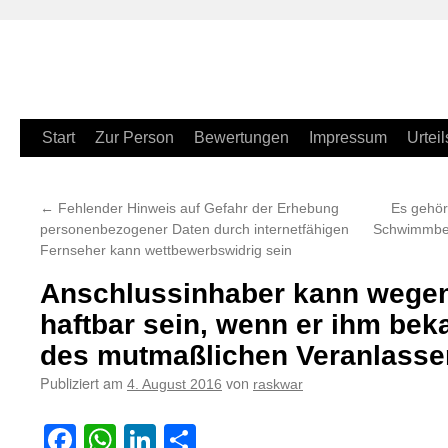
Zum
Start
Zur Person
Bewertungen
Impressum
Urteil
Inhalt
←
Fehlender Hinweis auf Gefahr der Erhebung
Es gehör
springen
personenbezogener Daten durch internetfähigen
Schwimmbec
Fernseher kann wettbewerbswidrig sein
Anschlussinhaber kann wegen
haftbar sein, wenn er ihm bek
des mutmaßlichen Veranlasser
Publiziert am
von
4. August 2016
raskwar
Facebook
WhatsApp
LinkedIn
Teilen