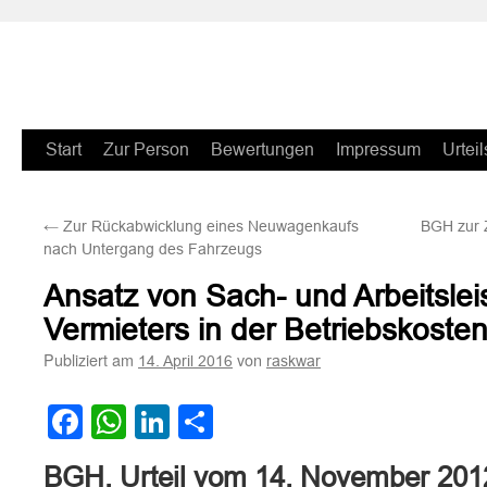
Zum
Start
Zur Person
Bewertungen
Impressum
Urteil
Inhalt
←
Zur Rückabwicklung eines Neuwagenkaufs
BGH zur Z
springen
nach Untergang des Fahrzeugs
Ansatz von Sach- und Arbeitsle
Vermieters in der Betriebskost
Publiziert am
von
14. April 2016
raskwar
Facebook
WhatsApp
LinkedIn
Teilen
BGH, Urteil vom 14. November 201