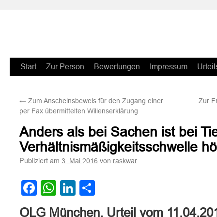
Zum
Start
Zur Person
Bewertungen
Impressum
Urteil
Inhalt
←
Zum Anscheinsbeweis für den Zugang einer
Zur F
springen
per Fax übermittelten Willenserklärung
Anders als bei Sachen ist bei Ti
Verhältnismäßigkeitsschwelle h
Publiziert am
von
3. Mai 2016
raskwar
Facebook
WhatsApp
LinkedIn
Teilen
OLG München, Urteil vom 11.04.20