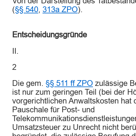
Von der Darstellung des Tatbestan
(
§§ 540
,
313a ZPO
).
Entscheidungsgründe
II.
2
Die gem.
§§ 511 ff ZPO
zulässige B
ist nur zum geringen Teil (bei der H
vorgerichtlichen Anwaltskosten hat 
Pauschale für Post- und
Telekommunikationsdienstleistunge
Umsatzsteuer zu Unrecht nicht berüc