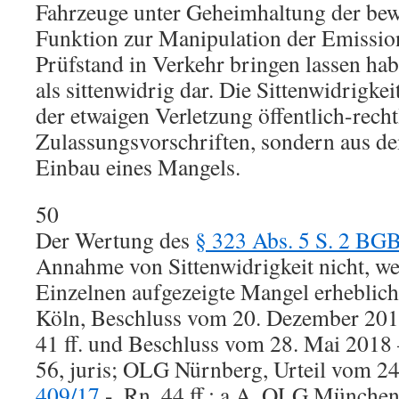
Fahrzeuge unter Geheimhaltung der bew
Funktion zur Manipulation der Emissio
Prüfstand in Verkehr bringen lassen habe
als sittenwidrig dar. Die Sittenwidrigkeit
der etwaigen Verletzung öffentlich-recht
Zulassungsvorschriften, sondern aus de
Einbau eines Mangels.
50
Der Wertung des
§ 323 Abs. 5 S. 2 BG
Annahme von Sittenwidrigkeit nicht, we
Einzelnen aufgezeigte Mangel erheblich
Köln, Beschluss vom 20. Dezember 20
41 ff. und Beschluss vom 28. Mai 2018
56, juris; OLG Nürnberg, Urteil vom 2
409/17
-, Rn. 44 ff.; a.A. OLG München,