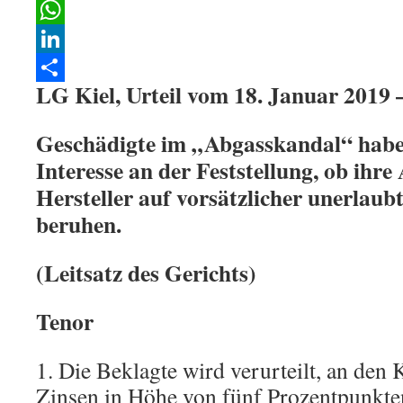
Facebook
WhatsApp
LinkedIn
LG Kiel, Urteil vom 18. Januar 2019 
Teilen
Geschädigte im „Abgasskandal“ haben
Interesse an der Feststellung, ob ihr
Hersteller auf vorsätzlicher unerlau
beruhen.
(Leitsatz des Gerichts)
Tenor
1. Die Beklagte wird verurteilt, an den 
Zinsen in Höhe von fünf Prozentpunkte