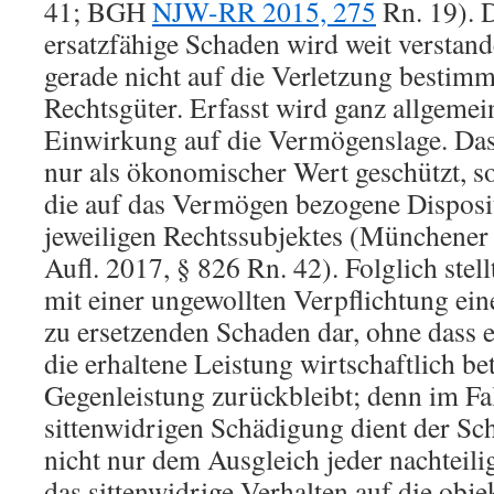
41; BGH
NJW-RR 2015, 275
Rn. 19). 
ersatzfähige Schaden wird weit verstan
gerade nicht auf die Verletzung bestimm
Rechtsgüter. Erfasst wird ganz allgemein
Einwirkung auf die Vermögenslage. Da
nur als ökonomischer Wert geschützt, s
die auf das Vermögen bezogene Disposit
jeweiligen Rechtssubjektes (Münchene
Aufl. 2017, § 826 Rn. 42). Folglich stell
mit einer ungewollten Verpflichtung e
zu ersetzenden Schaden dar, ohne dass 
die erhaltene Leistung wirtschaftlich bet
Gegenleistung zurückbleibt; denn im Fal
sittenwidrigen Schädigung dient der S
nicht nur dem Ausgleich jeder nachteil
das sittenwidrige Verhalten auf die obj