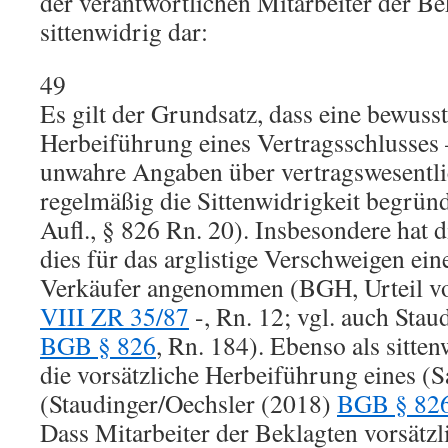
der verantwortlichen Mitarbeiter der Be
sittenwidrig dar:
49
Es gilt der Grundsatz, dass eine bewus
Herbeiführung eines Vertragsschlusses 
unwahre Angaben über vertragswesentl
regelmäßig die Sittenwidrigkeit begrün
Aufl., § 826 Rn. 20). Insbesondere hat 
dies für das arglistige Verschweigen ei
Verkäufer angenommen (BGH, Urteil vo
VIII ZR 35/87
-, Rn. 12; vgl. auch Sta
BGB § 826
, Rn. 184). Ebenso als sitten
die vorsätzliche Herbeiführung eines (
(Staudinger/Oechsler (2018)
BGB § 82
Dass Mitarbeiter der Beklagten vorsätz