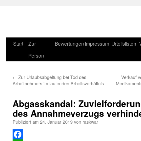
Zum
Start
Zur
Bewertungen
Impressum
Urteilslisten
Inhalt
Person
springen
←
Zur Urlaubsabgeltung bei Tod des
Verkauf v
Arbeitnehmers im laufenden Arbeitsverhältnis
Medikamente
Abgasskandal: Zuvielforderung
des Annahmeverzugs verhind
Publiziert am
24. Januar 2019
von
raskwar