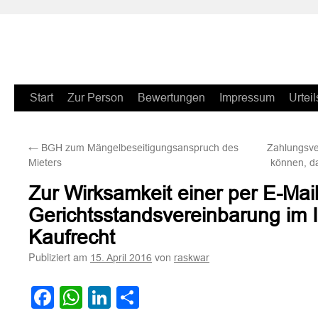
Zum
Start
Zur Person
Bewertungen
Impressum
Urteil
Inhalt
←
BGH zum Mängelbeseitigungsanspruch des
Zahlungsve
springen
Mieters
können, d
Zur Wirksamkeit einer per E-Mai
Gerichtsstandsvereinbarung im I
Kaufrecht
Publiziert am
von
15. April 2016
raskwar
Facebook
WhatsApp
LinkedIn
Teilen