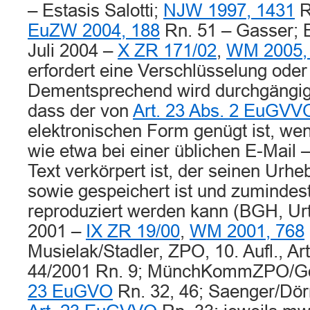
– Estasis Salotti;
NJW 1997, 1431
R
EuZW 2004, 188
Rn. 51 – Gasser; 
Juli 2004 –
X ZR 171/02
,
WM 2005,
erfordert eine Verschlüsselung oder 
Dementsprechend wird durchgäng
dass der von
Art. 23 Abs. 2 EuGVV
elektronischen Form genügt ist, wen
wie etwa bei einer üblichen E-Mail 
Text verkörpert ist, der seinen Urhe
sowie gespeichert ist und zumindes
reproduziert werden kann (BGH, Urt
2001 –
IX ZR 19/00
,
WM 2001, 768
Musielak/Stadler, ZPO, 10. Aufl., Ar
44/2001 Rn. 9; MünchKommZPO/Gott
23 EuGVO
Rn. 32, 46; Saenger/Dörn