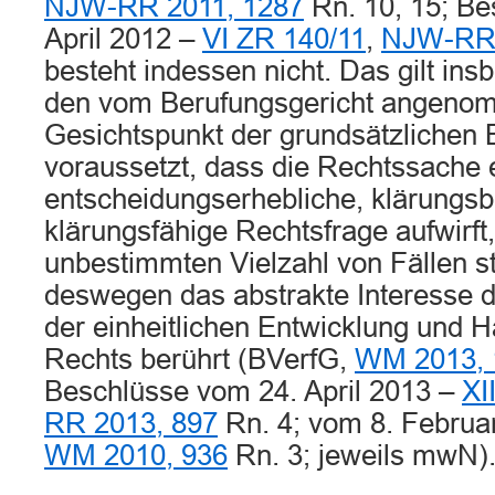
NJW-RR 2011, 1287
Rn. 10, 15; Be
April 2012 –
VI ZR 140/11
,
NJW-RR 
besteht indessen nicht. Das gilt ins
den vom Berufungsgericht angen
Gesichtspunkt der grundsätzlichen 
voraussetzt, dass die Rechtssache 
entscheidungserhebliche, klärungsb
klärungsfähige Rechtsfrage aufwirft, 
unbestimmten Vielzahl von Fällen s
deswegen das abstrakte Interesse d
der einheitlichen Entwicklung und
Rechts berührt (BVerfG,
WM 2013, 
Beschlüsse vom 24. April 2013 –
XI
RR 2013, 897
Rn. 4; vom 8. Februa
WM 2010, 936
Rn. 3; jeweils mwN)