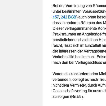
Bei der Vermietung von Räumen 
unter bestimmten Voraussetzun
157
,
242 BGB
) auch ohne beson
dass in anderen Räumen des Mi
Dieser vertragsimmanente Konku
Praxisräumen an Angehörige freie
persönlicher und zeitlichen Hins
reicht, lässt sich im Einzelfal
der Interessen der Vertragspart
Verkehrssitte bestimmen . Ents
nach den bei Vertragsschluss e
Waren die konkurrierenden Miete
verbunden, obliegt es nach Tre
nicht dem Vermieter, durch Au
Gesellschaftsvertrag für ausre
zu sorgen (Rn.59).