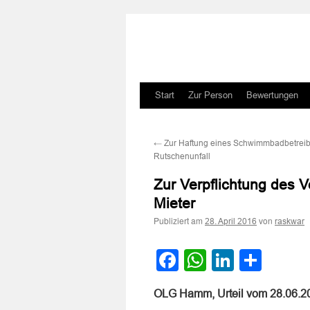
Zum
Start
Zur Person
Bewertungen
Inhalt
←
Zur Haftung eines Schwimmbadbetreibe
springen
Rutschenunfall
Zur Verpflichtung des 
Mieter
Publiziert am
von
28. April 2016
raskwar
Facebook
WhatsApp
LinkedI
Teile
OLG Hamm, Urteil vom 28.06.2