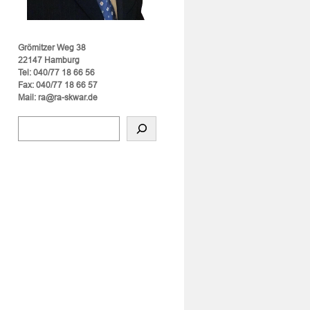
Grömitzer Weg 38
22147 Hamburg
Tel: 040/77 18 66 56
Fax: 040/77 18 66 57
Mail: ra@ra-skwar.de