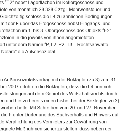
s “E2″ nebst Lagerflächen im Kellergeschoss und
iete von monatlich 28.328 € zzgl. Mehrwertsteuer und
leichzeitig schloss die L4 zu ähnlichen Bedingungen
mit der F über das Erdgeschoss nebst Eingangs- und
oflächen im 1. bis 3. Obergeschoss des Objekts “E2″.
zleien in die jeweils von ihnen angemieteten
rt unter dem Namen “P, L2, P2, T3 – Rechtsanwälte,
, Notare” die Außensozietät.
n Außensozietätsvertrag mit der Beklagten zu 3) zum 31.
r 2007 erfuhren die Beklagten, dass die L4 nunmehr
nstleistungen auf dem Gebiet des Wirtschaftsrechts durch
 und hierzu bereits einen bisher bei der Beklagten zu 3)
eworben hatte. Mit Schreiben vom 20. und 27. November
) die F unter Darlegung des Sachverhalts und Hinweis auf
nde Verpflichtung des Vermieters zur Gewährung von
eignete Maßnahmen sicher zu stellen, dass neben der