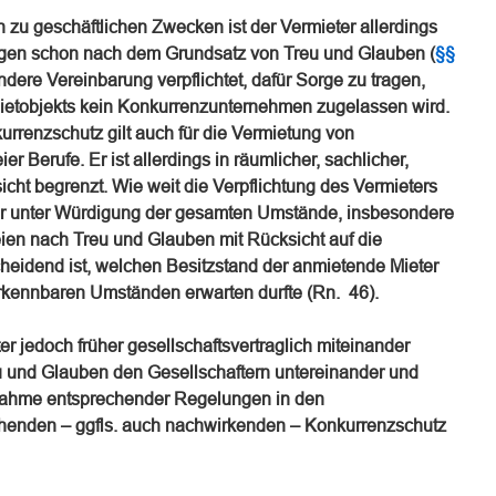
zu geschäftlichen Zwecken ist der Vermieter allerdings
gen schon nach dem Grundsatz von Treu und Glauben (
§§
dere Vereinbarung verpflichtet, dafür Sorge zu tragen,
etobjekts kein Konkurrenzunternehmen zugelassen wird.
rrenzschutz gilt auch für die Vermietung von
r Berufe. Er ist allerdings in räumlicher, sachlicher,
icht begrenzt. Wie weit die Verpflichtung des Vermieters
l nur unter Würdigung der gesamten Umstände, insbesondere
eien nach Treu und Glauben mit Rücksicht auf die
cheidend ist, welchen Besitzstand der anmietende Mieter
rkennbaren Umständen erwarten durfte (Rn. 46).
r jedoch früher gesellschaftsvertraglich miteinander
u und Glauben den Gesellschaftern untereinander und
fnahme entsprechender Regelungen in den
ichenden – ggfls. auch nachwirkenden – Konkurrenzschutz