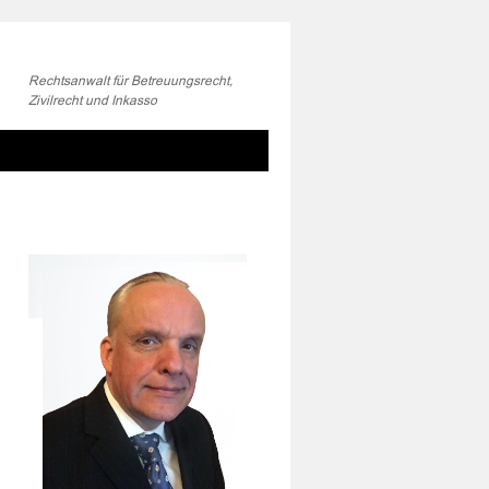
Rechtsanwalt für Betreuungsrecht,
Zivilrecht und Inkasso