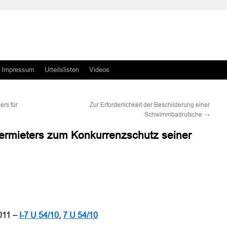
Impressum
Urteilslisten
Videos
rs für
Zur Erforderlichkeit der Beschilderung einer
Schwimmbadrutsche
→
Vermieters zum Konkurrenzschutz seiner
n
n
011 –
I-7 U 54/10
,
7 U 54/10