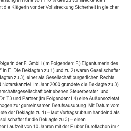
sleistung in Höhe von 110 % des zu vollstreckenden
 die Klägerin vor der Vollstreckung Sicherheit in gleicher
folgerin der F. GmbH (im Folgenden: F.) Eigentümerin des
 in E. Die Beklagten zu 1) und zu 2) waren Gesellschafter
agten zu 3), einer als Gesellschaft bürgerlichen Rechts
 Notarskanzlei. Im Jahr 2000 gründete die Beklagte zu 3)
erschaftsgesellschaft betriebenen Steuerberater- und
, Dr. T3 und Partner (im Folgenden: L4) eine Außensozietät
rmögen zur gemeinsamen Berufsausübung. Mit Datum vom
ete der Beklagte zu 1) – laut Vertragsrubrum handelnd als
sellschafter für die Beklagte zu 3) – einen
r Laufzeit von 10 Jahren mit der F über Büroflächen im 4.