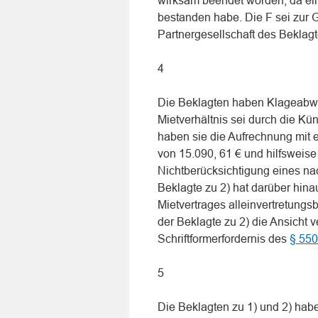
wirksam beendet worden, da ein
bestanden habe. Die F sei zur 
Partnergesellschaft des Beklagte
4
Die Beklagten haben Klageabwei
Mietverhältnis sei durch die K
haben sie die Aufrechnung mit
von 15.090, 61 € und hilfswei
Nichtberücksichtigung eines nac
Beklagte zu 2) hat darüber hina
Mietvertrages alleinvertretungsb
der Beklagte zu 2) die Ansicht ve
Schriftformerfordernis des
§ 55
5
Die Beklagten zu 1) und 2) habe