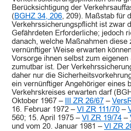
Berücksichtigung der Verkehrsauf
(
BGHZ 34, 206
, 209). Maßstab für d
Verkehrssicherungspflicht ist zwar
Gefährdeten Erforderliche; jedoch ri
danach, welche Maßnahmen diese 
vernünftiger Weise erwarten könne
Vorsorge ihnen selbst zum eigenen
zumutbar ist. Der Verkehrssicherung
daher nur die Sicherheitsvorkehrung
ein vernünftiger Angehöriger eines
Verkehrskreises erwarten darf (BGH
Oktober 1967 –
III ZR 26/67
–
VersR
16. Februar 1972 –
VI ZR 111/70
–
560; 15. April 1975 –
VI ZR 19/74
–
und vom 20. Januar 1981 –
VI ZR 2