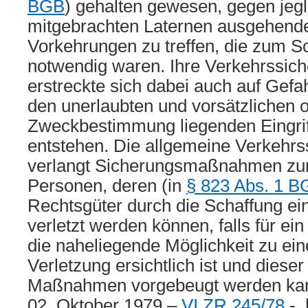
BGB
) gehalten gewesen, gegen jeg
mitgebrachten Laternen ausgehende
Vorkehrungen zu treffen, die zum Sc
notwendig waren. Ihre Verkehrssich
erstreckte sich dabei auch auf Gefah
den unerlaubten und vorsätzlichen 
Zweckbestimmung liegenden Eingriff
entstehen. Die allgemeine Verkehrs
verlangt Sicherungsmaßnahmen zum
Personen, deren (in
§ 823 Abs. 1 B
Rechtsgüter durch die Schaffung ei
verletzt werden können, falls für ei
die naheliegende Möglichkeit zu ein
Verletzung ersichtlich ist und dies
Maßnahmen vorgebeugt werden kan
02. Oktober 1979 –
VI ZR 245/78
-, 