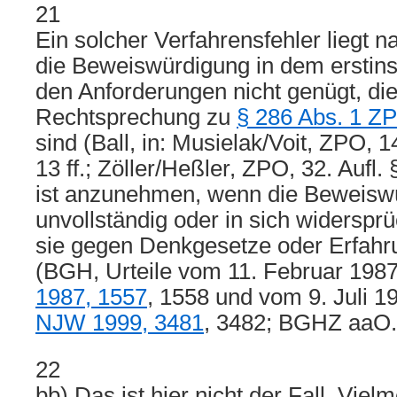
21
Ein solcher Verfahrensfehler liegt 
die Beweiswürdigung in dem erstinst
den Anforderungen nicht genügt, die
Rechtsprechung zu
§ 286 Abs. 1 Z
sind (Ball, in: Musielak/Voit, ZPO, 1
13 ff.; Zöller/Heßler, ZPO, 32. Aufl. 
ist anzunehmen, wenn die Beweisw
unvollständig oder in sich widersprü
sie gegen Denkgesetze oder Erfahr
(BGH, Urteile vom 11. Februar 1987
1987, 1557
, 1558 und vom 9. Juli 1
NJW 1999, 3481
, 3482; BGHZ aaO. 
22
bb) Das ist hier nicht der Fall. Viel