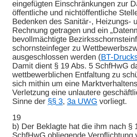
eingefügten Einschränkungen zur D
öffentliche und nichtöffentliche Stel
Bedenken des Sanitär-, Heizungs-
Rechnung getragen und ein „Daten
bevollmächtigte Bezirksschornstein
schornsteinfeger zu Wettbewerbsz
ausgeschlossen werden (
BT-Drucks
Damit dient § 19 Abs. 5 SchfHwG daz
wettbewerblichen Entfaltung zu sch
sich mithin um eine Marktverhaltens
Verletzung eine unlautere geschäft
Sinne der
§§ 3
,
3a UWG
vorliegt.
19
b) Der Beklagte hat die ihm nach § 
SchfHwG obliegende Verpflichtung v