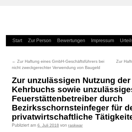
Zum
Start
Zur Person
Bewertungen
Impressum
Urteil
Inhalt
←
Zur Haftung eines GmbH-Geschäftsführers bei
Zur Haft
springen
nicht zweckgerechter Verwendung von Baugeld
Zur unzulässigen Nutzung der
Kehrbuchs sowie unzulässig
Feuerstättenbetreiber durch
Bezirksschornsteinfeger für 
privatwirtschaftliche Tätigkeit
Publiziert am
von
6. Juli 2018
raskwar