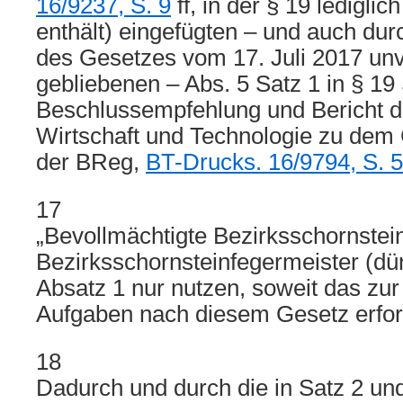
16/9237, S. 9
ff, in der § 19 lediglic
enthält) eingefügten – und auch du
des Gesetzes vom 17. Juli 2017 un
gebliebenen – Abs. 5 Satz 1 in § 19
Beschlussempfehlung und Bericht d
Wirtschaft und Technologie zu dem
der BReg,
BT-Drucks. 16/9794, S. 5
17
„Bevollmächtigte Bezirksschornstei
Bezirksschornsteinfegermeister (dü
Absatz 1 nur nutzen, soweit das zur 
Aufgaben nach diesem Gesetz erforde
18
Dadurch und durch die in Satz 2 un