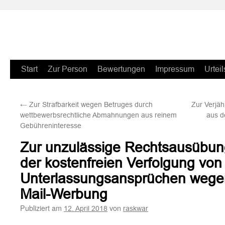
Zum
Start
Zur Person
Bewertungen
Impressum
Urteil
Inhalt
←
Zur Strafbarkeit wegen Betruges durch
Zur Verjä
springen
wettbewerbsrechtliche Abmahnungen aus reinem
aus d
Gebühreninteresse
Zur unzulässige Rechtsausübun
der kostenfreien Verfolgung von
Unterlassungsansprüchen wege
Mail-Werbung
Publiziert am
von
12. April 2018
raskwar