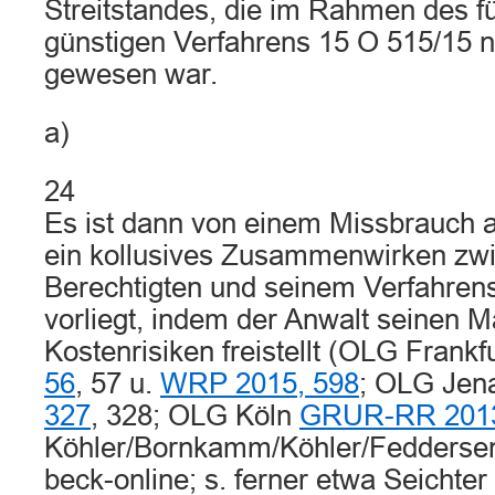
Streitstandes, die im Rahmen des f
günstigen Verfahrens 15 O 515/15 n
gewesen war.
a)
24
Es ist dann von einem Missbrauch
ein kollusives Zusammenwirken zw
Berechtigten und seinem Verfahren
vorliegt, indem der Anwalt seinen 
Kostenrisiken freistellt (OLG Frankf
56
, 57 u.
WRP 2015, 598
; OLG Je
327
, 328; OLG Köln
GRUR-RR 2013
Köhler/Bornkamm/Köhler/Fedders
beck-online; s. ferner etwa Seichter