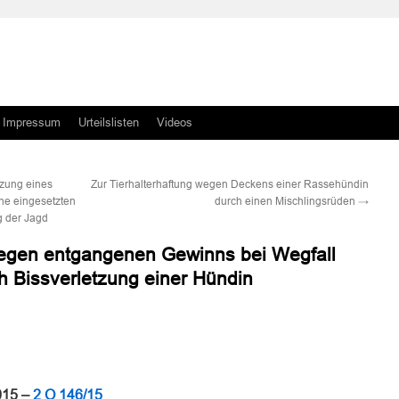
Impressum
Urteilslisten
Videos
tzung eines
Zur Tierhalterhaftung wegen Deckens einer Rassehündin
he eingesetzten
durch einen Mischlingsrüden
→
 der Jagd
wegen entgangenen Gewinns bei Wegfall
 Bissverletzung einer Hündin
n
n
015 –
2 O 146/15