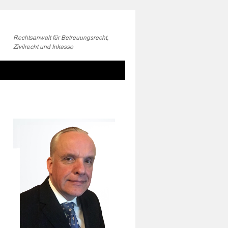
Rechtsanwalt für Betreuungsrecht,
Zivilrecht und Inkasso