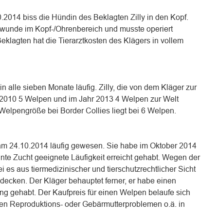
014 biss die Hündin des Beklagten Zilly in den Kopf.
isswunde im Kopf-/Ohrenbereich und musste operiert
klagten hat die Tierarztkosten des Klägers in vollem
n alle sieben Monate läufig. Zilly, die von dem Kläger zur
r 2010 5 Welpen und im Jahr 2013 4 Welpen zur Welt
 Welpengröße bei Border Collies liegt bei 6 Welpen.
i am 24.10.2014 läufig gewesen. Sie habe im Oktober 2014
annte Zucht geeignete Läufigkeit erreicht gehabt. Wegen der
 es aus tiermedizinischer und tierschutzrechtlicher Sicht
 decken. Der Kläger behauptet ferner, er habe einen
g gehabt. Der Kaufpreis für einen Welpen belaufe sich
egen Reproduktions- oder Gebärmutterproblemen o.ä. in