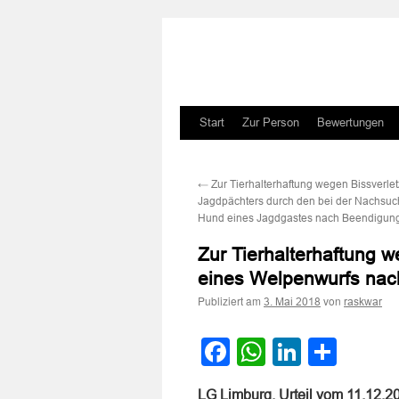
Zum
Start
Zur Person
Bewertungen
Inhalt
←
Zur Tierhalterhaftung wegen Bissverle
springen
Jagdpächters durch den bei der Nachsuc
Hund eines Jagdgastes nach Beendigung
Zur Tierhalterhaftung 
eines Welpenwurfs nach
Publiziert am
von
3. Mai 2018
raskwar
Facebook
WhatsApp
LinkedI
Teile
LG Limburg, Urteil vom 11.12.2