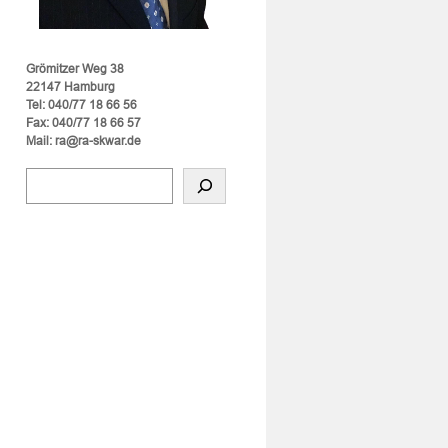
Grömitzer Weg 38
22147 Hamburg
Tel: 040/77 18 66 56
Fax: 040/77 18 66 57
Mail: ra@ra-skwar.de