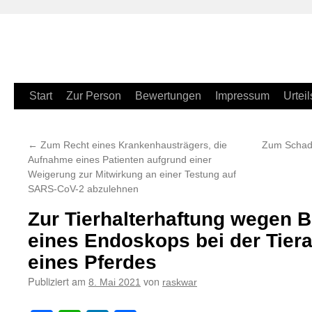
Zum
Start
Zur Person
Bewertungen
Impressum
Urteil
Inhalt
←
Zum Recht eines Krankenhausträgers, die
Zum Schade
springen
Aufnahme eines Patienten aufgrund einer
Weigerung zur Mitwirkung an einer Testung auf
SARS-CoV-2 abzulehnen
Zur Tierhalterhaftung wegen 
eines Endoskops bei der Tier
eines Pferdes
Publiziert am
von
8. Mai 2021
raskwar