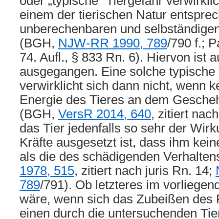
oder „typische“ Tiergefahr verwirklich
einem der tierischen Natur entspre
unberechenbaren und selbständigen
(BGH,
NJW-RR 1990, 789
/790 f.; 
74. Aufl., § 833 Rn. 6). Hiervon ist
ausgegangen. Eine solche typische 
verwirklicht sich dann nicht, wenn k
Energie des Tieres an dem Geschehen
(BGH,
VersR 2014, 640
, zitiert nac
das Tier jedenfalls so sehr der Wir
Kräfte ausgesetzt ist, dass ihm kei
als die des schädigenden Verhalten
1978, 515
, zitiert nach juris Rn. 14;
789
/791). Ob letzteres im vorliegen
wäre, wenn sich das Zubeißen des P
einen durch die untersuchenden Tie