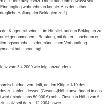
ch die Tiere ausgesetzt. Dabei habe ihm bewusst sein
s Eindringling wahrnehmen konnte. Aus denselben
tragliche Haftung der Beklagten zu 1).
 der Kläger mit seiner – im Hinblick auf den Beklagten zu
zurückgenommenen – Berufung, mit der er – nachdem er
iterungsvorbehalt in der mündlichen Verhandlung
emacht hat – beantragt,
blenz vom 3.4.2009 wie folgt abzuändern:
amtschuldner verurteilt, an den Kläger 1/10 des
s zu zahlen, dessen (Gesamt-)Höhe unverändert in das
t wird (mindestens 50.000 €) nebst Zinsen in Höhe von 5
zinssatz seit dem 1.12.2004 sowie