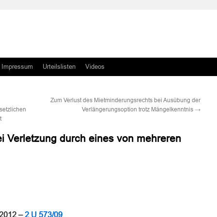
Impressum
Urteilslisten
Videos
Zum Verlust des Mietminderungsrechts bei Ausübung der
setzlichen
Verlängerungsoption trotz Mängelkenntnis
→
t
bei Verletzung durch eines von mehreren
n
n
.2012 –
2 U 573/09