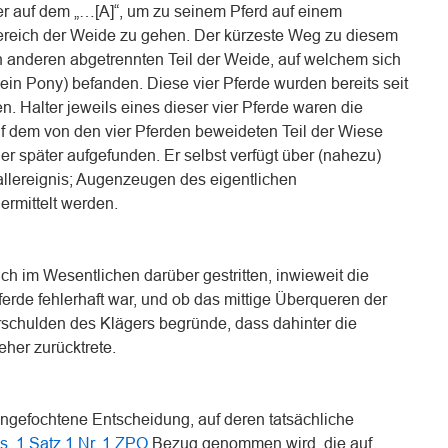
er auf dem „…[A]“, um zu seinem Pferd auf einem
Bereich der Weide zu gehen. Der kürzeste Weg zu diesem
en anderen abgetrennten Teil der Weide, auf welchem sich
 ein Pony) befanden. Diese vier Pferde wurden bereits seit
. Halter jeweils eines dieser vier Pferde waren die
auf dem von den vier Pferden beweideten Teil der Wiese
er später aufgefunden. Er selbst verfügt über (nahezu)
llereignis; Augenzeugen des eigentlichen
ermittelt werden.
ich im Wesentlichen darüber gestritten, inwieweit die
erde fehlerhaft war, und ob das mittige Überqueren der
rschulden des Klägers begründe, dass dahinter die
eher zurücktrete.
angefochtene Entscheidung, auf deren tatsächliche
s. 1 Satz 1 Nr. 1 ZPO
Bezug genommen wird, die auf