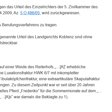
en das Urteil des Einzelrichters der 5. Zivilkammer des
4.2009, Az.
5 O 486/05
, wird zurückgewiesen.
s Berufungsverfahrens zu tragen.
 1 genannte Urteil des Landgerichts Koblenz sind ohne
lstreckbar.
 auf einer Weide des Reiterhofs „…[A]“ erhebliche
ne Luxationsfraktur HWK 6/7 mit inkompletter
ibulaköpfchenfraktur, eine extraartikuläre Skapulafraktur
ungen. Zu diesem Zeitpunkt war er seit über 20 Jahren
uelles Pferd „Frederiko“ für die Sommermonate auf dem „…
s „…[A]s“ war damals die Beklagte zu 1).