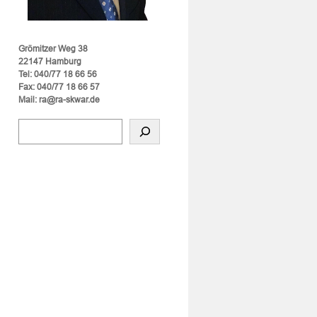
Grömitzer Weg 38
22147 Hamburg
Tel: 040/77 18 66 56
Fax: 040/77 18 66 57
Mail: ra@ra-skwar.de