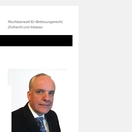
Rechtsanwalt für Betreuungsrecht,
Zivilrecht und Inkasso