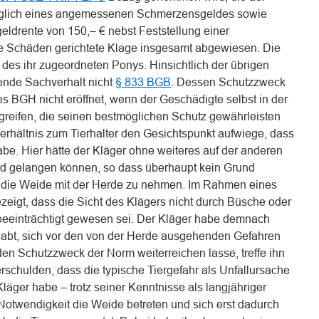
üglich eines angemessenen Schmerzensgeldes sowie
ldrente von 150,– € nebst Feststellung einer
ige Schäden gerichtete Klage insgesamt abgewiesen. Die
n des ihr zugeordneten Ponys. Hinsichtlich der übrigen
gende Sachverhalt nicht
§ 833 BGB
. Dessen Schutzzweck
s BGH nicht eröffnet, wenn der Geschädigte selbst in der
reifen, die seinen bestmöglichen Schutz gewährleisten
erhältnis zum Tierhalter den Gesichtspunkt aufwiege, dass
be. Hier hätte der Kläger ohne weiteres auf der anderen
rd gelangen können, so dass überhaupt kein Grund
die Weide mit der Herde zu nehmen. Im Rahmen eines
zeigt, dass die Sicht des Klägers nicht durch Büsche oder
beeinträchtigt gewesen sei. Der Kläger habe demnach
ehabt, sich vor den von der Herde ausgehenden Gefahren
en Schutzzweck der Norm weiterreichen lasse, treffe ihn
rschulden, dass die typische Tiergefahr als Unfallursache
 Kläger habe – trotz seiner Kenntnisse als langjähriger
Notwendigkeit die Weide betreten und sich erst dadurch