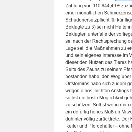
Zahlung von 110.644,49 € zuz
einer monatlichen Schmerzensge
Schadenersatzpflicht für künft
Beklagte zu 3) sei nicht Halteri
Beklagten unterfalle der vorlie
sei nach der Rechtsprechung de
Lage sei, die Maßnahmen zu erg
und sein eigenes Interesse im V
dieser den Nutzen des Tieres ha
Seite des Zauns zu seinem Pfe
bestanden habe, den Weg über 
Ortstermins habe sich zudem ge
wegen eines leichten Anstiegs 
selbst die beste Möglichkeit g
zu schützen. Selbst wenn man d
ein derartig hohes Maß an Mitve
dahinter völlig zurücktrete. Der
Reiter und Pferdehalter – ohne 