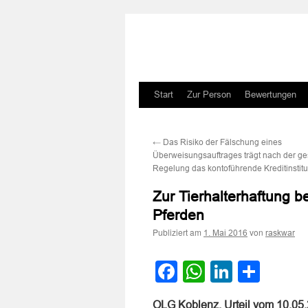
Zum
Start
Zur Person
Bewertungen
Inhalt
←
Das Risiko der Fälschung eines
springen
Überweisungsauftrages trägt nach der ge
Regelung das kontoführende Kreditinstitu
Zur Tierhalterhaftung 
Pferden
Publiziert am
von
1. Mai 2016
raskwar
Facebook
WhatsApp
LinkedI
Teile
OLG Koblenz, Urteil vom 10.05