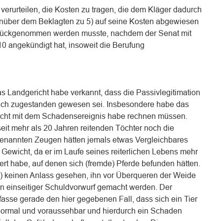
 verurteilen, die Kosten zu tragen, die dem Kläger dadurch
enüber dem Beklagten zu 5) auf seine Kosten abgewiesen
urückgenommen werden musste, nachdem der Senat mit
 angekündigt hat, insoweit die Berufung
das Landgericht habe verkannt, dass die Passivlegitimation
zlich zugestanden gewesen sei. Insbesondere habe das
nicht mit dem Schadensereignis habe rechnen müssen.
eit mehr als 20 Jahren reitenden Töchter noch die
benannten Zeugen hätten jemals etwas Vergleichbares
 Gewicht, da er im Laufe seines reiterlichen Lebens mehr
rt habe, auf denen sich (fremde) Pferde befunden hätten.
) keinen Anlass gesehen, ihn vor Überqueren der Weide
n einseitiger Schuldvorwurf gemacht werden. Der
fasse gerade den hier gegebenen Fall, dass sich ein Tier
 normal und voraussehbar und hierdurch ein Schaden