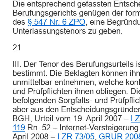
Die entsprechend gefassten Entsch
Berufungsgerichts genügen der for
des
§ 547 Nr. 6 ZPO
, eine Begründ
Unterlassungstenors zu geben.
21
III. Der Tenor des Berufungsurteils i
bestimmt. Die Beklagten können ihm
unmittelbar entnehmen, welche kon
und Prüfpflichten ihnen obliegen. D
befolgenden Sorgfalts- und Prüfpfli
aber aus den Entscheidungsgründen 
BGH, Urteil vom 19. April 2007 –
I 
119
Rn. 52 – Internet-Versteigerung I
April 2008 –
I ZR 73/05
,
GRUR 2008