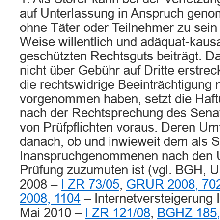
auf Unterlassung in Anspruch gen
ohne Täter oder Teilnehmer zu sein 
Weise willentlich und adäquat-kausa
geschützten Rechtsguts beiträgt. Da
nicht über Gebühr auf Dritte erstrec
die rechtswidrige Beeinträchtigung n
vorgenommen haben, setzt die Haft
nach der Rechtsprechung des Senat
von Prüfpflichten voraus. Deren Um
danach, ob und inwieweit dem als S
Inanspruchgenommenen nach den 
Prüfung zuzumuten ist (vgl. BGH, Ur
2008 –
I ZR 73/05
,
GRUR 2008, 70
2008, 1104
– Internetversteigerung I
Mai 2010 –
I ZR 121/08
,
BGHZ 185,