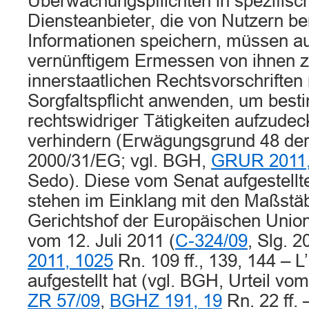
Überwachungspflichten in spezifisc
Diensteanbieter, die von Nutzern ber
Informationen speichern, müssen a
vernünftigem Ermessen von ihnen z
innerstaatlichen Rechtsvorschriften
Sorgfaltspflicht anwenden, um best
rechtswidriger Tätigkeiten aufzude
verhindern (Erwägungsgrund 48 der 
2000/31/EG; vgl. BGH,
GRUR 2011,
Sedo). Diese vom Senat aufgestell
stehen im Einklang mit den Maßstäb
Gerichtshof der Europäischen Union
vom 12. Juli 2011 (
C-324/09
, Slg. 2
2011, 1025
Rn. 109 ff., 139, 144 – L
aufgestellt hat (vgl. BGH, Urteil v
ZR 57/09
,
BGHZ 191, 19
Rn. 22 ff. 