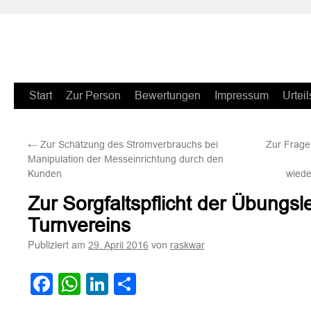
Zum
Start
Zur Person
Bewertungen
Impressum
Urteil
Inhalt
←
Zur Schätzung des Stromverbrauchs bei
Zur Frage
springen
Manipulation der Messeinrichtung durch den
Kunden
wied
Zur Sorgfaltspflicht der Übungsle
Turnvereins
Publiziert am
von
29. April 2016
raskwar
Facebook
WhatsApp
LinkedIn
Teilen