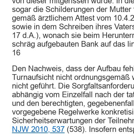
von dieser mitgerissen wurde. In di
sogar die Schilderungen der Mutter f
gemäß ärztlichem Attest vom 10.4.20
sowie in dem Schreiben ihres Vater
17 d.A.), wonach sie beim Herunter
schräg aufgebauten Bank auf das lin
16
Den Nachweis, dass der Aufbau fehl
Turnaufsicht nicht ordnungsgemäß w
nicht geführt. Die Sorgfaltsanforder
abhängig vom Einzelfall nach der ta
und den berechtigten, gegebenenfal
vorgegebene Regelwerke konkretisi
Sicherheitserwartungen der Teilneh
NJW 2010, 537
(538). Insofern ent