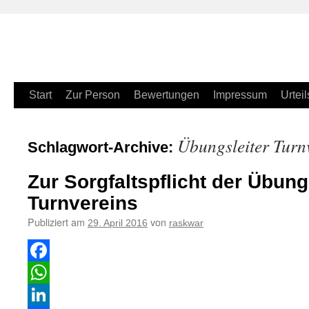
Zum
Start
Zur Person
Bewertungen
Impressum
Urteil
Inhalt
Übungsleiter Turnv
Schlagwort-Archive:
springen
Zur Sorgfaltspflicht der Übung
Turnvereins
Publiziert am
von
29. April 2016
raskwar
Facebook
WhatsApp