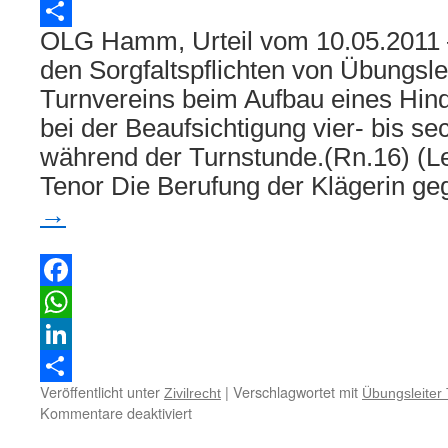
LinkedIn
OLG Hamm, Urteil vom 10.05.2011 
Teilen
den Sorgfaltspflichten von Übungsle
Turnvereins beim Aufbau eines Hin
bei der Beaufsichtigung vier- bis se
während der Turnstunde.(Rn.16) (Le
Tenor Die Berufung der Klägerin g
→
Facebook
WhatsApp
LinkedIn
Veröffentlicht unter
|
Verschlagwortet mit
Zivilrecht
Übungsleiter 
Teilen
für
Kommentare deaktiviert
Zur