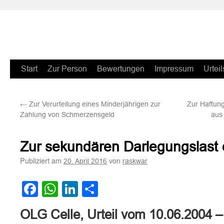
Zum
Start
Zur Person
Bewertungen
Impressum
Urteil
Inhalt
←
Zur Verurteilung eines Minderjährigen zur
Zur Haftung
springen
Zahlung von Schmerzensgeld
aus
Zur sekundären Darlegungslast 
Publiziert am
von
20. April 2016
raskwar
Facebook
WhatsApp
LinkedIn
Teilen
OLG Celle, Urteil vom 10.06.2004 