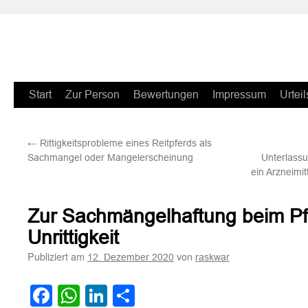
Zum
Start
Zur Person
Bewertungen
Impressum
Urteil
Inhalt
←
Rittigkeitsprobleme eines Reitpferds als
springen
Sachmangel oder Mangelerscheinung
Unterlass
ein Arzneim
Zur Sachmängelhaftung beim P
Unrittigkeit
Publiziert am
von
12. Dezember 2020
raskwar
Facebook
WhatsApp
LinkedIn
Teilen