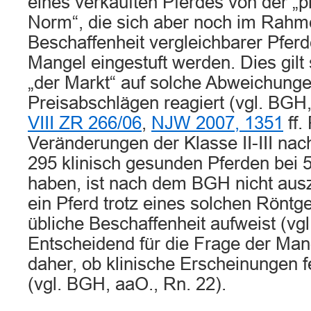
eines verkauften Pferdes von der „
Norm“, die sich aber noch im Rahm
Beschaffenheit vergleichbarer Pferde
Mangel eingestuft werden. Dies gilt
„der Markt“ auf solche Abweichunge
Preisabschlägen reagiert (vgl. BGH, 
VIII ZR 266/06
,
NJW 2007, 1351
ff.
Veränderungen der Klasse II-III nac
295 klinisch gesunden Pferden bei
haben, ist nach dem BGH nicht aus
ein Pferd trotz eines solchen Röntg
übliche Beschaffenheit aufweist (vg
Entscheidend für die Frage der Mang
daher, ob klinische Erscheinungen f
(vgl. BGH, aaO., Rn. 22).