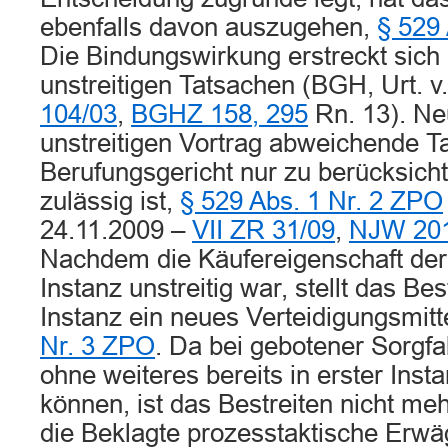
ebenfalls davon auszugehen,
§ 529
Die Bindungswirkung erstreckt sich 
unstreitigen Tatsachen (BGH, Urt. v
104/03
,
BGHZ 158, 295
Rn. 13). Ne
unstreitigen Vortrag abweichende T
Berufungsgericht nur zu berücksicht
zulässig ist,
§ 529 Abs. 1 Nr. 2 ZPO
24.11.2009 –
VII ZR 31/09
,
NJW 201
Nachdem die Käufereigenschaft der 
Instanz unstreitig war, stellt das Bes
Instanz ein neues Verteidigungsmitt
Nr. 3 ZPO
. Da bei gebotener Sorgfa
ohne weiteres bereits in erster Insta
können, ist das Bestreiten nicht meh
die Beklagte prozesstaktische Erwä