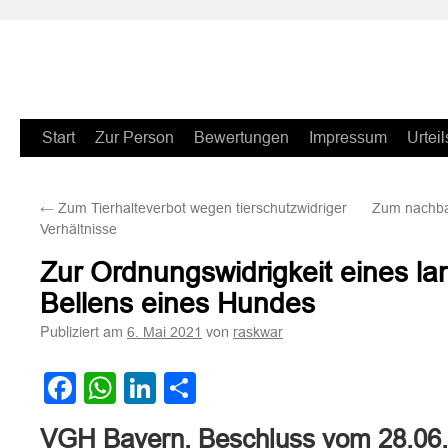
Zum
Start
Zur Person
Bewertungen
Impressum
Urteil
Inhalt
←
Zum Tierhalteverbot wegen tierschutzwidriger
Zum nachba
springen
Verhältnisse
Zur Ordnungswidrigkeit eines l
Bellens eines Hundes
Publiziert am
von
6. Mai 2021
raskwar
Facebook
WhatsApp
LinkedIn
Teilen
VGH Bayern, Beschluss vom 28.06