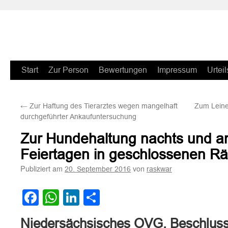
Zum
Start
Zur Person
Bewertungen
Impressum
Urteil
Inhalt
←
Zur Haftung des Tierarztes wegen mangelhaft
Zum Leine
springen
durchgeführter Ankaufuntersuchung
Zur Hundehaltung nachts und a
Feiertagen in geschlossenen 
Publiziert am
von
20. September 2016
raskwar
Facebook
WhatsApp
LinkedIn
Teilen
Niedersächsisches OVG, Beschluss 