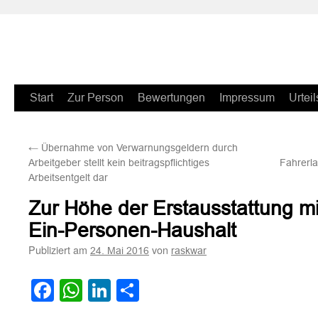
Zum
Start
Zur Person
Bewertungen
Impressum
Urteil
Inhalt
←
Übernahme von Verwarnungsgeldern durch
springen
Arbeitgeber stellt kein beitragspflichtiges
Fahrerla
Arbeitsentgelt dar
Zur Höhe der Erstausstattung mi
Ein-Personen-Haushalt
Publiziert am
von
24. Mai 2016
raskwar
Facebook
WhatsApp
LinkedIn
Teilen