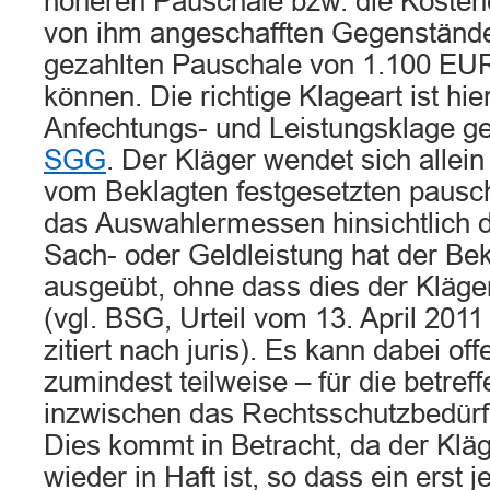
höheren Pauschale bzw. die Kostene
von ihm angeschafften Gegenstände, 
gezahlten Pauschale von 1.100 EU
können. Die richtige Klageart ist hie
Anfechtungs- und Leistungsklage 
SGG
. Der Kläger wendet sich allei
vom Beklagten festgesetzten pausc
das Auswahlermessen hinsichtlich 
Sach- oder Geldleistung hat der Bek
ausgeübt, ohne dass dies der Kläger
(vgl. BSG, Urteil vom 13. April 2011
zitiert nach juris). Es kann dabei off
zumindest teilweise – für die betref
inzwischen das Rechtsschutzbedürfni
Dies kommt in Betracht, da der Klä
wieder in Haft ist, so dass ein erst j