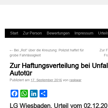
Zum
Start
Zur Person
Bewertungen
Impressum
Urteil
Inhalt
←
Bei „Rot“ über die Kreuzung: Polizist haftet für
Zur F
springen
grobe Fahrlässigkeit
Fr
Zur Haftungsverteilung bei Unfal
Autotür
Publiziert am
von
17. September 2016
raskwar
Facebook
WhatsApp
LinkedIn
Teilen
LG Wiesbaden, Urteil vom 02.12.2