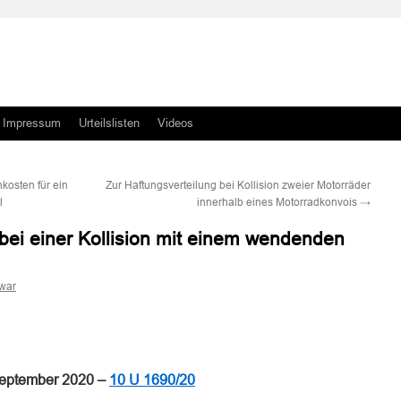
Impressum
Urteilslisten
Videos
kosten für ein
Zur Haftungsverteilung bei Kollision zweier Motorräder
l
innerhalb eines Motorradkonvois
→
 bei einer Kollision mit einem wendenden
war
n
n
September 2020 –
10 U 1690/20