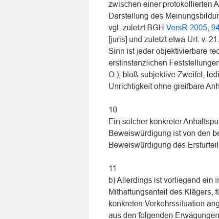
zwischen einer protokollierten
Darstellung des Meinungsbildu
vgl. zuletzt BGH
VersR 2005, 9
[juris] und zuletzt etwa Urt. v. 
Sinn ist jeder objektivierbare r
erstinstanzlichen Feststellungen
O.); bloß subjektive Zweifel, l
Unrichtigkeit ohne greifbare Anh
10
Ein solcher konkreter Anhaltspun
Beweiswürdigung ist von den be
Beweiswürdigung des Ersturteils
11
b) Allerdings ist vorliegend ein
Mithaftungsanteil des Klägers, f
konkreten Verkehrssituation a
aus den folgenden Erwägungen 