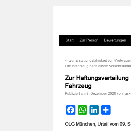
Zum
Start
Zur Person
Bewertungen
Inhalt
←
Zur Erstattungsfähigkeit von Mietwagen
springen
Luxusfahrzeug nach einem Verkehrsunfal
Zur Haftungsverteilung
Fahrzeug
Publiziert am
von
3. Dezember 2020
rask
Facebook
WhatsApp
LinkedI
Teile
OLG München, Urteil vom 09. 