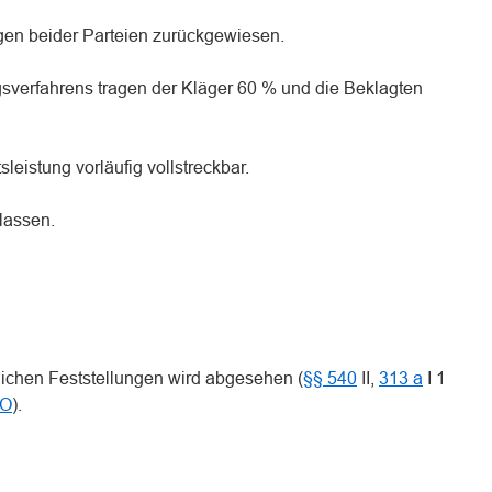
gen beider Parteien zurückgewiesen.
gsverfahrens tragen der Kläger 60 % und die Beklagten
tsleistung vorläufig vollstreckbar.
elassen.
lichen Feststellungen wird abgesehen (
§§ 540
II,
313 a
I 1
PO
).