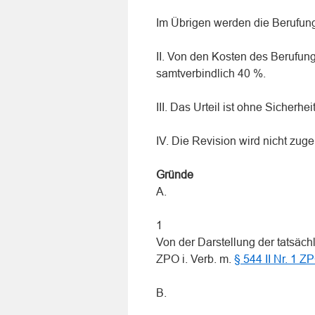
Im Übrigen werden die Berufun
II. Von den Kosten des Berufun
samtverbindlich 40 %.
III. Das Urteil ist ohne Sicherhei
IV. Die Revision wird nicht zug
Gründe
A.
1
Von der Darstellung der tatsäch
ZPO i. Verb. m.
§ 544 II Nr. 1 Z
B.