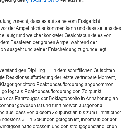
Regelung des
§ 1 Abs. 2 StVO
verletzt hat.
rufung zurecht, dass es auf seine vom Erstgericht
se vor der Ampel nicht ankommen kann und dass seitens des
rde, aufgrund welcher konkreter Gesichtspunkte es von
h dem Passieren der grünen Ampel während der
sion ausgeht und seiner Entscheidung zugrunde legt.
erständigen Dipl.-Ing. L. in dem schriftlichen Gutachten
e Reaktionsaufforderung der letzte vertretbare Moment,
 Kläger gerichtete Reaktionsaufforderung angenommen
ge legt als Reaktionsaufforderung den Zeitpunkt
n des Fahrzeuges der Beklagtenseite in Annäherung an
erkennbar gewesen ist und führt hiervon ausgehend
 aus, dass von diesem Zeitpunkt an bis zum Eintritt einer
indestens 3 – 4 Sekunden gelegen ist, innerhalb der der
indigkeit hätte drosseln und den streitgegenständlichen