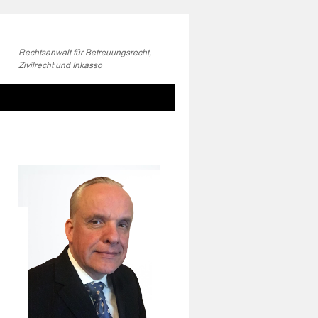
Rechtsanwalt für Betreuungsrecht,
Zivilrecht und Inkasso