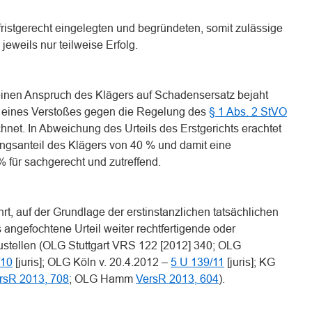
 fristgerecht eingelegten und begründeten, somit zulässige
eweils nur teilweise Erfolg.
 einen Anspruch des Klägers auf Schadensersatz bejaht
 eines Verstoßes gegen die Regelung des
§ 1 Abs. 2 StVO
hnet. In Abweichung des Urteils des Erstgerichts erachtet
ungsanteil des Klägers von 40 % und damit eine
 für sachgerecht und zutreffend.
rt, auf der Grundlage der erstinstanzlichen tatsächlichen
angefochtene Urteil weiter rechtfertigende oder
stellen (OLG Stuttgart VRS 122 [2012] 340; OLG
/10
[juris]; OLG Köln v. 20.4.2012 –
5 U 139/11
[juris]; KG
rsR 2013, 708
; OLG Hamm
VersR 2013, 604
).