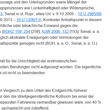
 Aussage und den Urteilsgründen sowie Mängel der
ngsprozesses wie Lückenhaftigkeit oder Widersprüche,
45
; Senat in st. Rspr., etwa Urt. v. 9.10.2009 –
10 U 2965/09
21.6.2013 –
10 U 1206/13
). Konkreter Anhaltspunkt in diesem
echtliche oder tatsächliche Einwand gegen die
 (
BGHZ 159, 254
[258];
NJW 2006, 152
[153]; Senat, a. a.
ediglich abstrakte Erwägungen oder Vermutungen der
altspunkte genügen nicht (BGH, a. a. O.; Senat, a. a. O.).
kt für die Unrichtigkeit der erstinstanzlichen
iden Berufungen nicht aufgezeigt worden. Die eigentliche
 ist nicht zu beanstanden.
 im Vergleich zu dem Urteil des Erstgerichts höherer
ür den die streitgegenständliche Kollision bei einer der
ngepassten Fahrweise vermeidbar gewesen wäre, von 40 %
sachgerecht und zutreffend.