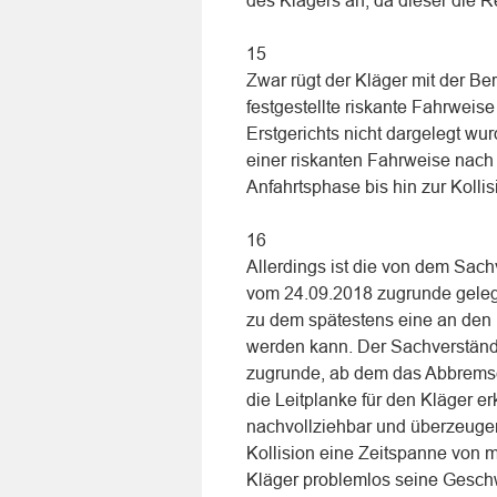
des Klägers an, da dieser die 
15
Zwar rügt der Kläger mit der Be
festgestellte riskante Fahrwei
Erstgerichts nicht dargelegt wu
einer riskanten Fahrweise nac
Anfahrtsphase bis hin zur Kolli
16
Allerdings ist die von dem Sachv
vom 24.09.2018 zugrunde gelegt
zu dem spätestens eine an den
werden kann. Der Sachverständi
zugrunde, ab dem das Abbremse
die Leitplanke für den Kläger 
nachvollziehbar und überzeugend
Kollision eine Zeitspanne von m
Kläger problemlos seine Geschw