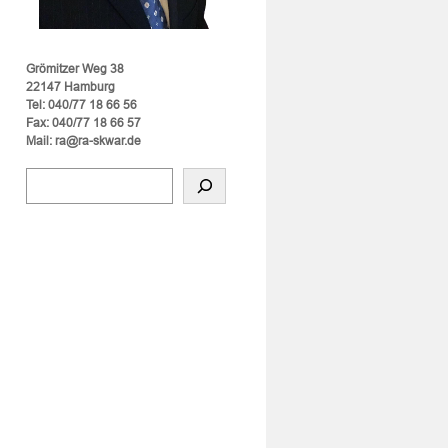
Grömitzer Weg 38
22147 Hamburg
Tel: 040/77 18 66 56
Fax: 040/77 18 66 57
Mail: ra@ra-skwar.de