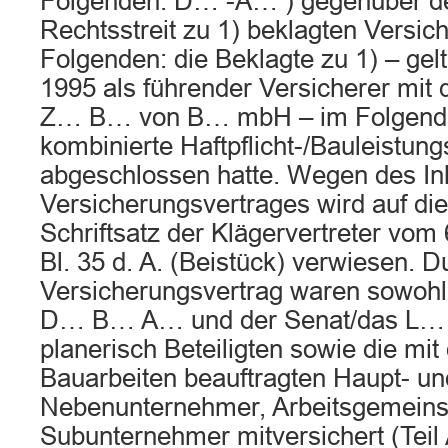
Folgenden: D… -A… ) gegenüber d
Rechtsstreit zu 1) beklagten Versic
Folgenden: die Beklagte zu 1) – gelt
1995 als führender Versicherer mit
Z… B… von B… mbH – im Folgende
kombinierte Haftpflicht-/Bauleistun
abgeschlossen hatte. Wegen des In
Versicherungsvertrages wird auf di
Schriftsatz der Klägervertreter vom 6
Bl. 35 d. A. (Beistück) verwiesen. 
Versicherungsvertrag waren sowohl 
D… B… A… und der Senat/das L… B
planerisch Beteiligten sowie die mit
Bauarbeiten beauftragten Haupt- un
Nebenunternehmer, Arbeitsgemeins
Subunternehmer mitversichert (Teil A