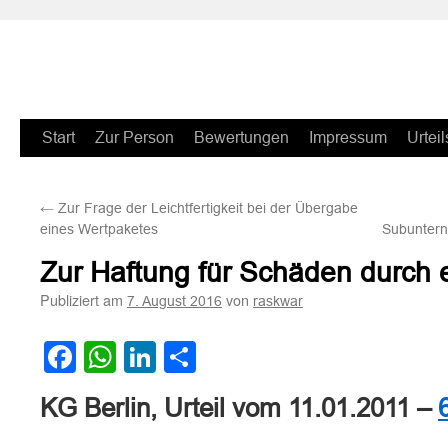
Zum
Start
Zur Person
Bewertungen
Impressum
Urteil
Inhalt
←
Zur Frage der Leichtfertigkeit bei der Übergabe
springen
eines Wertpaketes
Subuntern
Zur Haftung für Schäden durch e
Publiziert am
von
7. August 2016
raskwar
Facebook
WhatsApp
LinkedIn
Teilen
KG Berlin, Urteil vom 11.01.2011 –