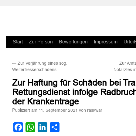
Zum
Start
Zur Person
Bewertungen
Impressum
Urteil
Inhalt
←
Zur Verjährung eines sog.
Zur Amts
springen
Weiterfresserschadens
Notarztes i
Zur Haftung für Schäden bei Tra
Rettungsdienst infolge Radbruch
der Krankentrage
Publiziert am
von
11. September 2021
raskwar
Facebook
WhatsApp
LinkedIn
Teilen