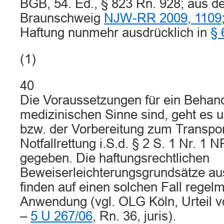
BGB, 54. Ed., § 823 Rn. 928; aus d
Braunschweig
NJW-RR 2009, 1109
Haftung nunmehr ausdrücklich in
§ 
(1)
40
Die Voraussetzungen für ein Beha
medizinischen Sinne sind, geht es 
bzw. der Vorbereitung zum Transpo
Notfallrettung i.S.d. § 2 S. 1 Nr. 1 
gegeben. Die haftungsrechtlichen
Beweiserleichterungsgrundsätze au
finden auf einen solchen Fall regel
Anwendung (vgl. OLG Köln, Urteil 
–
5 U 267/06
, Rn. 36, juris).