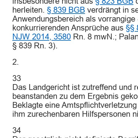
insbesondere nicht aus
§ 823 BGB
herleiten.
§ 839 BGB
verdrängt in s
Anwendungsbereich als vorrangige 
konkurrierenden Ansprüche aus
§§ 
NJW 2014, 3580
Rn. 8 mwN.; Paland
§ 839 Rn. 3).
2.
33
Das Landgericht ist zutreffend und r
beanstanden zu dem Ergebnis gek
Beklagte eine Amtspflichtverletzung
ihm zurechenbaren Hilfspersonen ni
34