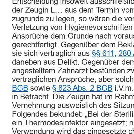
Entscheidung insoweit ausschließl
der Zeugin L… aus dem Termin vom
zugrunde zu legen, so wären die vo
Verletzung von Hygienevorschriften
Ansprüche dem Grunde nach voraus
gerechtfertigt. Gegenüber dem Bekl
sie sich vertraglich aus
§§ 611
,
280 
daneben aus Delikt. Gegenüber dem
angestelltem Zahnarzt bestünden z
vertraglichen Ansprüche, aber solc
BGB
sowie
§ 823 Abs. 2 BGB
i.V.m
in Betracht. Die Zeugin hat im Rahm
Vernehmung ausweislich des Sitzun
Folgendes bekundet: „Bei der Steril
ein Thermodesinfektor eingesetzt; 
Verwendung wird das eingesetzte ch