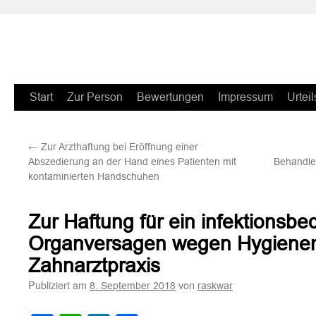
Zum
Start
Zur Person
Bewertungen
Impressum
Urteil
Inhalt
←
Zur Arzthaftung bei Eröffnung einer
springen
Abszedierung an der Hand eines Patienten mit
Behandler
kontaminierten Handschuhen
Zur Haftung für ein infektionsbe
Organversagen wegen Hygienem
Zahnarztpraxis
Publiziert am
von
8. September 2018
raskwar