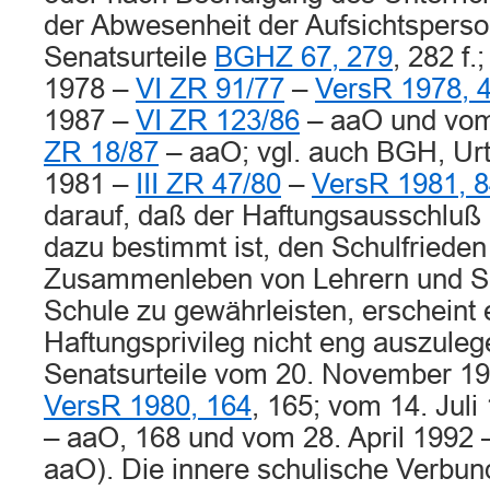
der Abwesenheit der Aufsichtsperso
Senatsurteile
BGHZ 67, 279
, 282 f
1978 –
VI ZR 91/77
–
VersR 1978, 
1987 –
VI ZR 123/86
– aaO und vom 
ZR 18/87
– aaO; vgl. auch BGH, Urte
1981 –
III ZR 47/80
–
VersR 1981, 
darauf, daß der Haftungsausschluß 
dazu bestimmt ist, den Schulfrieden
Zusammenleben von Lehrern und Sc
Schule zu gewährleisten, erscheint 
Haftungsprivileg nicht eng auszulege
Senatsurteile vom 20. November 1
VersR 1980, 164
, 165; vom 14. Juli
– aaO, 168 und vom 28. April 1992
aaO). Die innere schulische Verbun