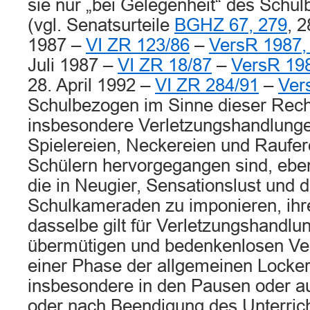
sie nur „bei Gelegenheit“ des Schulb
(vgl. Senatsurteile
BGHZ 67, 279
, 
1987 –
VI ZR 123/86
–
VersR 1987,
Juli 1987 –
VI ZR 18/87
–
VersR 198
28. April 1992 –
VI ZR 284/91
–
Ver
Schulbezogen im Sinne dieser Rech
insbesondere Verletzungshandlunge
Spielereien, Neckereien und Raufer
Schülern hervorgegangen sind, ebe
die in Neugier, Sensationslust und
Schulkameraden zu imponieren, ihre
dasselbe gilt für Verletzungshandlun
übermütigen und bedenkenlosen Ver
einer Phase der allgemeinen Locker
insbesondere in den Pausen oder au
oder nach Beendigung des Unterric