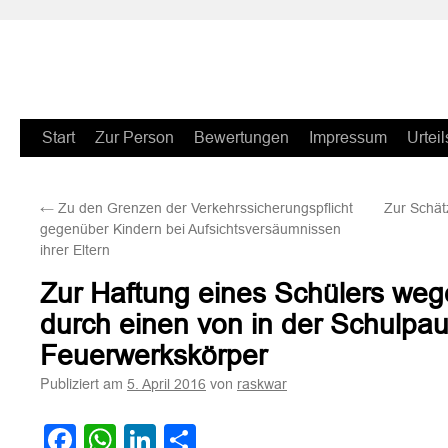
Zum
Start
Zur Person
Bewertungen
Impressum
Urteil
Inhalt
←
Zu den Grenzen der Verkehrssicherungspflicht
Zur Schät
springen
gegenüber Kindern bei Aufsichtsversäumnissen
ihrer Eltern
Zur Haftung eines Schülers weg
durch einen von in der Schulpa
Feuerwerkskörper
Publiziert am
von
5. April 2016
raskwar
Facebook
WhatsApp
LinkedIn
Teilen