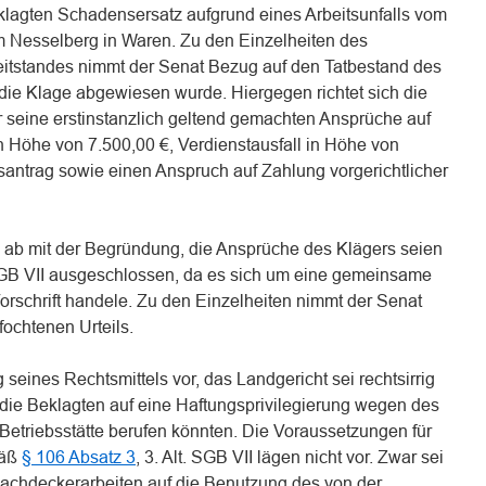
klagten Schadensersatz aufgrund eines Arbeitsunfalls vom
m Nesselberg in Waren. Zu den Einzelheiten des
reitstandes nimmt der Senat Bezug auf den Tatbestand des
 die Klage abgewiesen wurde. Hiergegen richtet sich die
r seine erstinstanzlich geltend gemachten Ansprüche auf
Höhe von 7.500,00 €, Verdienstausfall in Höhe von
santrag sowie einen Anspruch auf Zahlung vorgerichtlicher
 ab mit der Begründung, die Ansprüche des Klägers seien
 SGB VII ausgeschlossen, da es sich um eine gemeinsame
Vorschrift handele. Zu den Einzelheiten nimmt der Senat
ochtenen Urteils.
seines Rechtsmittels vor, das Landgericht sei rechtsirrig
ie Beklagten auf eine Haftungsprivilegierung wegen des
triebsstätte berufen könnten. Die Voraussetzungen für
mäß
§ 106 Absatz 3
, 3. Alt. SGB VII lägen nicht vor. Zwar sei
Dachdeckerarbeiten auf die Benutzung des von der