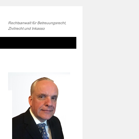
Rechtsanwalt für Betreuungsrecht,
Zivilrecht und Inkasso