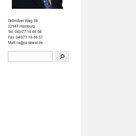
Grömitzer Weg 38
22147 Hamburg
Tel: 040/77 18 66 56
Fax: 040/77 18 66 57
Mail: ra@ra-skwar.de