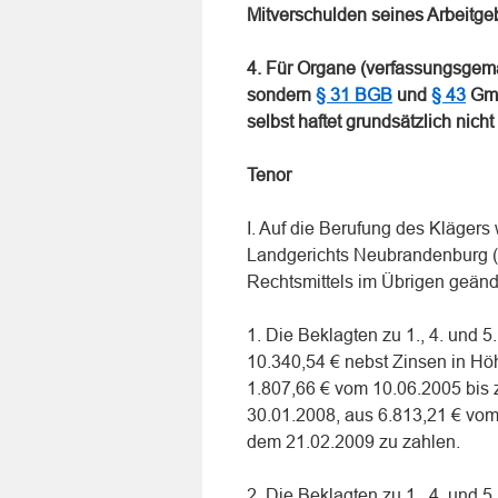
Mitverschulden seines Arbeitge
4. Für Organe (verfassungsgemä
sondern
§ 31 BGB
und
§ 43
Gmb
selbst haftet grundsätzlich nich
Tenor
I. Auf die Berufung des Klägers
Landgerichts Neubrandenburg (
Rechtsmittels im Übrigen geänd
1. Die Beklagten zu 1., 4. und 
10.340,54 € nebst Zinsen in Hö
1.807,66 € vom 10.06.2005 bis
30.01.2008, aus 6.813,21 € vom
dem 21.02.2009 zu zahlen.
2. Die Beklagten zu 1., 4. und 