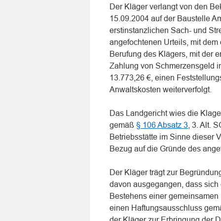
Der Kläger verlangt von den Be
15.09.2004 auf der Baustelle A
erstinstanzlichen Sach- und St
angefochtenen Urteils, mit dem
Berufung des Klägers, mit der e
Zahlung von Schmerzensgeld in 
13.773,26 €, einen Feststellung
Anwaltskosten weiterverfolgt.
Das Landgericht wies die Klage
gemäß
§ 106 Absatz 3
, 3. Alt.
Betriebsstätte im Sinne dieser 
Bezug auf die Gründe des angef
Der Kläger trägt zur Begründung 
davon ausgegangen, dass sich d
Bestehens einer gemeinsamen Be
einen Haftungsausschluss ge
der Kläger zur Erbringung der 