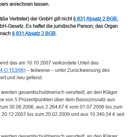
bers anrechnen lassen.
ße Vertreter) der GmbH gilt nicht
§ 831 Absatz 2 BGB
,
H-Gesetz. Es haftet die juristische Person; das Organ
t nach
§ 831 Absatz 2 BGB
.
 wird das am 10.10.2007 verkündete Urteil des
4 O 153/06
) – teilweise – unter Zurückweisung des
ert und neu gefasst:
5. werden gesamtschuldnerisch verurteilt, an den Kläger
he von 5 Prozentpunkten über dem Basiszinssatz aus
 zum 30.06.2006, aus 2.264,67 € vom 01.07.2006 bis zum
 20.12.2007 bis zum 20.02.2009 und aus 10.340,54 € seit
5. werden gesamtschuldnerisch verurteilt, an den Kläger