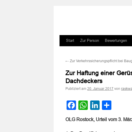
Zum
Start
Zur Person
Bewertungen
Inhalt
←
Zur Verkehrssicherungspflicht bei Bau
springen
Zur Haftung einer Gerüs
Dachdeckers
Publiziert am
von
20. Januar 2017
raskwa
Facebook
WhatsApp
LinkedI
Teile
OLG Rostock, Urteil vom 3. Mä