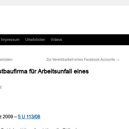
Impressum
Urteilslisten
Videos
gerüsten
Zur Vererbbarkeit eines Facebook-Accounts
→
tbaufirma für Arbeitsunfall eines
r
n
n
rz 2009 –
5 U 113/08