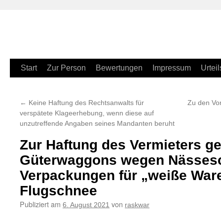
Zum
Start
Zur Person
Bewertungen
Impressum
Urteil
Inhalt
←
Keine Haftung des Rechtsanwalts für
Zu den Vo
springen
verspätete Klageerhebung, wenn diese auf
unzutreffende Angaben seines Mandanten beruht
Zur Haftung des Vermieters g
Güterwaggons wegen Nässes
Verpackungen für „weiße War
Flugschnee
Publiziert am
von
6. August 2021
raskwar