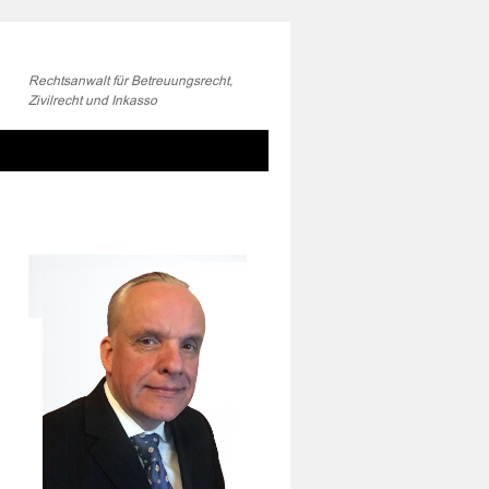
Rechtsanwalt für Betreuungsrecht,
Zivilrecht und Inkasso