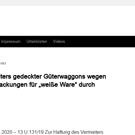
Impressum
Urteilslisten
Videos
ons
eters gedeckter Güterwaggons wegen
ckungen für „weiße Ware“ durch
n
n
.2020 – 13 U 131/19 Zur Haftung des Vermieters