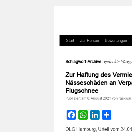
Zum
Start
Zur Person
Bewertungen
Inhalt
gedeckte Wagg
Schlagwort-Archive:
springen
Zur Haftung des Vermi
Nässeschäden an Verpa
Flugschnee
Publiziert am
von
6. August 2021
raskwar
Facebook
WhatsApp
LinkedI
Teile
OLG Hamburg, Urteil vom 24.04