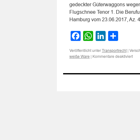
gedeckter Güterwaggons wegen
Flugschnee Tenor 1. Die Berufu
Hamburg vom 23.06.2017, Az.
Facebook
WhatsApp
LinkedI
Teile
Veröffentlicht unter
|
Versch
Transportrecht
für
|
Kommentare deaktiviert
weiße Ware
Zur
Haf
des
Verm
gede
Güt
weg
Näs
an
Ver
für
„we
War
dur