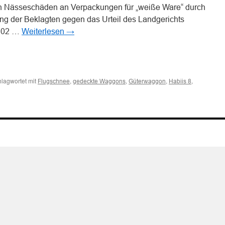
 Nässeschäden an Verpackungen für „weiße Ware“ durch
ng der Beklagten gegen das Urteil des Landgerichts
 402 …
Weiterlesen
→
n
n
lagwortet mit
,
,
,
,
Flugschnee
gedeckte Waggons
Güterwaggon
Habiis 8
tung
ieters
ckter
erwaggons
en
seschäden
packungen
iße
e“
ch