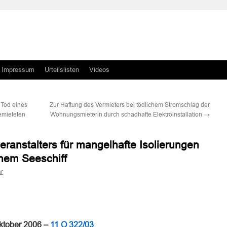
Impressum
Urteilslisten
Videos
 Tod eines
Zur Haftung des Vermieters bei tödlichem Stromschlag der
emieteten
Wohnungsmieterin durch schadhafte Elektroinstallation
→
ranstalters für mangelhafte Isolierungen
nem Seeschiff
r
n
n
Oktober 2006 –
11 O 322/03