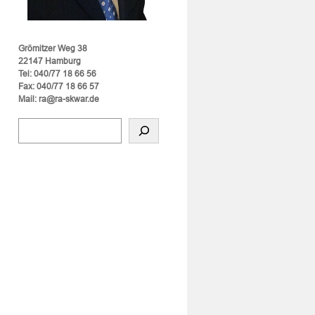
Grömitzer Weg 38
22147 Hamburg
Tel: 040/77 18 66 56
Fax: 040/77 18 66 57
Mail: ra@ra-skwar.de