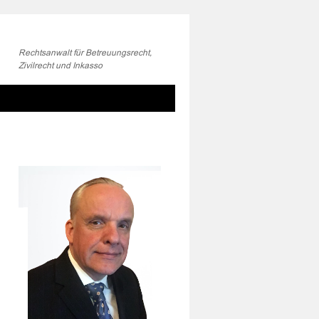
Rechtsanwalt für Betreuungsrecht,
Zivilrecht und Inkasso