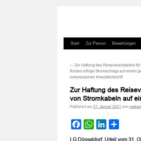
Zum
Start
Zur Person
Bewertungen
Inhalt
←
Zur Haftung des Reiseveranstalters für
springen
Kindes infolge Stromschlags auf einem g
indonesischen Kreuzfahrtschiff
Zur Haftung des Reiseve
von Stromkabeln auf ei
Publiziert am
von
21. Januar 2021
raskwa
Facebook
WhatsApp
LinkedI
Teile
LG Düsseldorf, Urteil vom 31. 