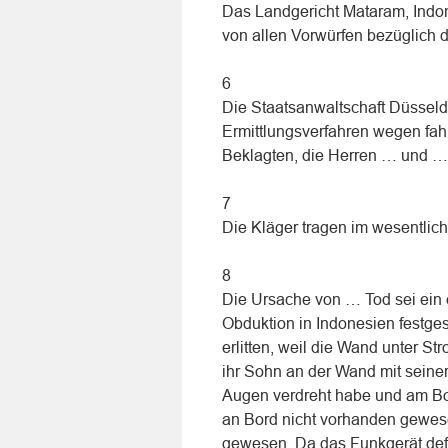
Das Landgericht Mataram, Indon
von allen Vorwürfen bezüglich d
6
Die Staatsanwaltschaft Düsseldo
Ermittlungsverfahren wegen fah
Beklagten, die Herren … und … 
7
Die Kläger tragen im wesentlich
8
Die Ursache von … Tod sei ein 
Obduktion in Indonesien festge
erlitten, weil die Wand unter 
ihr Sohn an der Wand mit seiner
Augen verdreht habe und am Bod
an Bord nicht vorhanden gewese
gewesen. Da das Funkgerät defek