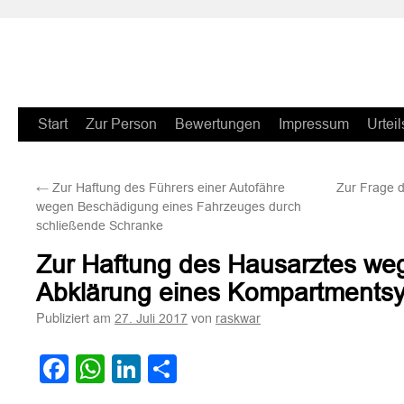
Zum
Start
Zur Person
Bewertungen
Impressum
Urteil
Inhalt
←
Zur Haftung des Führers einer Autofähre
Zur Frage d
springen
wegen Beschädigung eines Fahrzeuges durch
schließende Schranke
Zur Haftung des Hausarztes wege
Abklärung eines Kompartments
Publiziert am
von
27. Juli 2017
raskwar
Facebook
WhatsApp
LinkedIn
Teilen