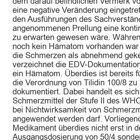
dem darauf befindlichen Vermerk v
eine negative Veränderung eingetre
den Ausführungen des Sachverständ
angenommenen Prellung eine kontin
zu erwarten gewesen wäre. Währe
noch kein Hämatom vorhanden war
die Schmerzen als abnehmend geke
verzeichnet die EDV-Dokumentation
ein Hämatom. Überdies ist bereits f
die Verordnung von Tilidin 100/8 zu
dokumentiert. Dabei handelt es sic
Schmerzmittel der Stufe II des WH
bei Nichtwirksamkeit von Schmerzmit
angewendet werden darf. Vorliegend
Medikament überdies nicht erst in d
Ausgangsdosierung von 50/4 sondern