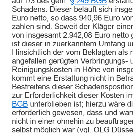
auf 1/3 des gem.
§ 249 BGB
erstatt
Schadens. Dieser beläuft sich insg
Euro netto, so dass 940,96 Euro vo
zahlen sind. Soweit der Kläger ein
von insgesamt 2.942,08 Euro netto 
ist dieser in zuerkanntem Umfang un
Hinsichtlich der vom Beklagten als 
angefallen gerügten Verbringungs- 
Reinigungskosten in Höhe von insg
kommt eine Erstattung nicht in Betra
Bestreitens dieser Schadenspositio
zur Erforderlichkeit dieser Kosten 
BGB
unterblieben ist; hierzu wäre 
erforderlich gewesen, dass und wa
nicht in einer ohnehin zu beauftrag
selbst möglich war (vgl. OLG Düsse