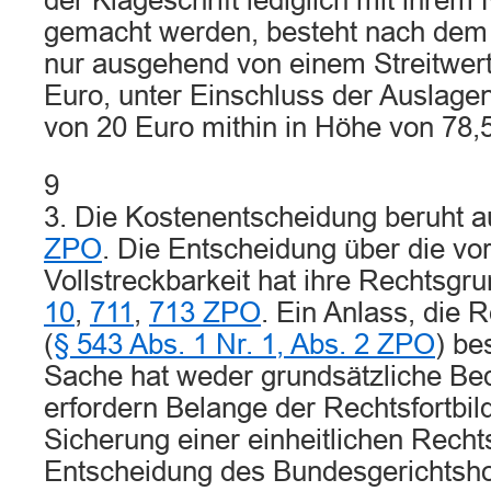
der Klageschrift lediglich mit ihrem
gemacht werden, besteht nach dem
nur ausgehend von einem Streitwer
Euro, unter Einschluss der Auslage
von 20 Euro mithin in Höhe von 78,5
9
3. Die Kostenentscheidung beruht a
ZPO
. Die Entscheidung über die vor
Vollstreckbarkeit hat ihre Rechtsgr
10
,
711
,
713 ZPO
. Ein Anlass, die 
(
§ 543 Abs. 1 Nr. 1, Abs. 2 ZPO
) be
Sache hat weder grundsätzliche Be
erfordern Belange der Rechtsfortbil
Sicherung einer einheitlichen Rech
Entscheidung des Bundesgerichtsho