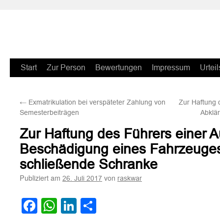
Zum
Start
Zur Person
Bewertungen
Impressum
Urteil
Inhalt
←
Exmatrikulation bei verspäteter Zahlung von
Zur Haftung 
springen
Semesterbeiträgen
Abklä
Zur Haftung des Führers einer 
Beschädigung eines Fahrzeuge
schließende Schranke
Publiziert am
von
26. Juli 2017
raskwar
Facebook
WhatsApp
LinkedIn
Teilen