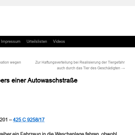
Impressum
Urteilslisten
Videos
bation wegen
Zur Haftungsverteilung bei Realisierung der Tiergefahr
auch durch das Tier des Geschädigten
→
bers einer Autowaschstraße
n
n
.201 –
425 C 9258/17
eiber ein Fahrzeug in die Waschanlage fahren, obwohl