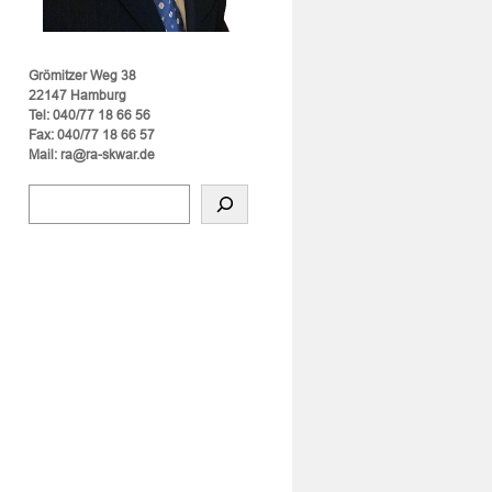
Grömitzer Weg 38
22147 Hamburg
Tel: 040/77 18 66 56
Fax: 040/77 18 66 57
Mail: ra@ra-skwar.de