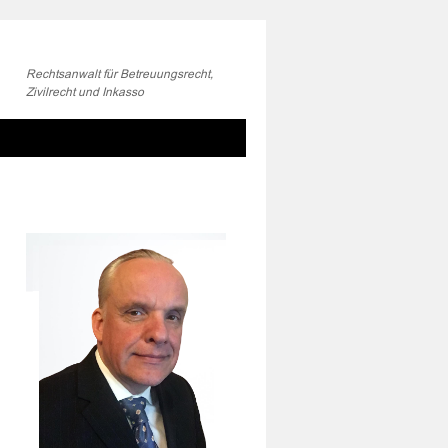
Rechtsanwalt für Betreuungsrecht,
Zivilrecht und Inkasso