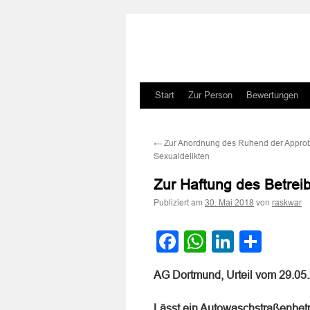
Zum
Start
Zur Person
Bewertungen
Inhalt
←
Zur Anordnung des Ruhend der Appro
springen
Sexualdelikten
Zur Haftung des Betrei
Publiziert am
von
30. Mai 2018
raskwar
Facebook
WhatsApp
LinkedI
Teile
AG Dortmund, Urteil vom 29.05
Lässt ein Autowaschstraßenbetr