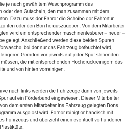
, die je nach gewähltem Waschprogramm das
en oder den Gutschein, den man zusammen mit dem
rten. Dazu muss der Fahrer die Scheibe der Fahrertür
ezahlen oder den Bon herauszugeben. Von dem Mitarbeiter
agten wird ein entsprechender maschinenlesbarer – neuer –
ibe gelegt. Anschließend werden diese beiden Spuren
orwäsche, bei der nur das Fahrzeug befeuchtet wird,
r längeren Geraden vor jeweils auf jeder Spur stehenden
n müssen, die mit entsprechenden Hochdruckreinigern das
te und von hinten vorreinigen.
rve nach links werden die Fahrzeuge dann von jeweils
Spur auf ein Förderband eingewiesen. Dieser Mitarbeiter
s von dem ersten Mitarbeiter ins Fahrzeug gelegten Bons
ogramm ausgelöst wird. Ferner reinigt er händisch mit
s Fahrzeugs und überzieht einen eventuell vorhandenen
lastiktüte.